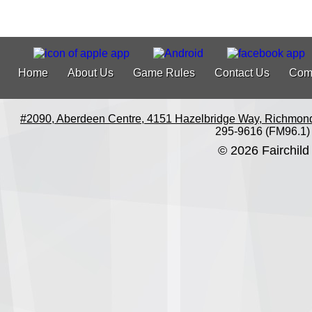
Home
About Us
Game Rules
Contact Us
Com
#2090, Aberdeen Centre, 4151 Hazelbridge Way, Richmon
295-9616 (FM96.1)
© 2026 Fairchild