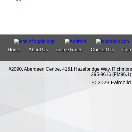
Home
About Us
Game Rules
Contact Us
Com
#2090, Aberdeen Centre, 4151 Hazelbridge Way, Richmon
295-9616 (FM96.1)
© 2026 Fairchild