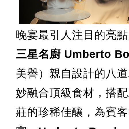
晚宴
最引人注目的亮點
三星名廚
Umberto B
美譽）親自設計的八道
妙融合頂級食材，搭配
莊的珍稀佳釀，為賓客