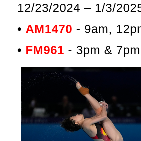
12/23/2024 – 1/3/
•
AM1470
- 9am, 1
•
FM961
- 3pm & 7