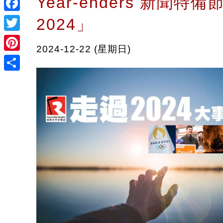
Year-enders 新聞特
Facebook
2024」
Twitter
2024-12-22 (星期日)
Pinterest
Share