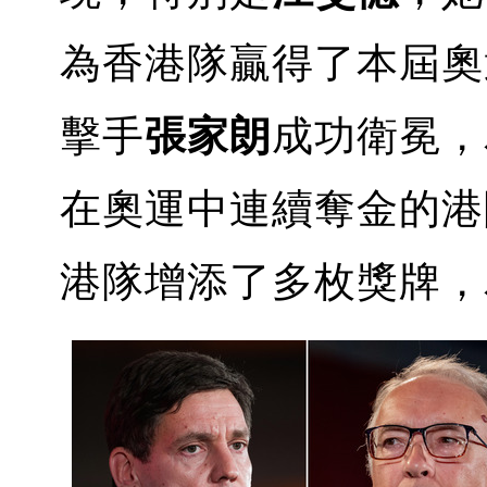
為香港隊贏得了本屆奧
擊手
張家朗
成功衛冕，
在奧運中連續奪金的港
港隊增添了多枚獎牌，