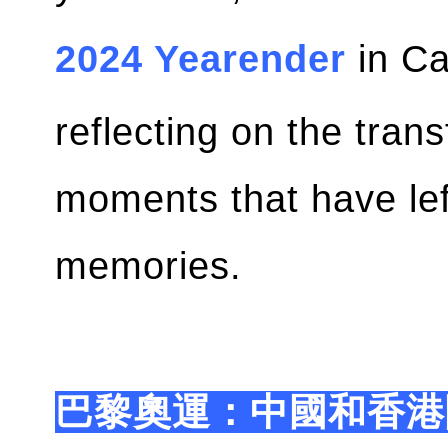
2024 Yearender
in Ca
reflecting on the tran
moments that have lef
memories.
巴黎奧運：中國和香港