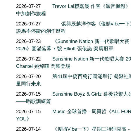
2026-07-27
Trevor Lai赖嘉晟 作客《穎音楓報
中加創作旅程
2026-07-27
張與辰越洋作客《俊䝼vibe一
談馬不停蹄的創作歷程
2026-07-23
《Sunshine Nation 新一代歌唱大賽
2026》圓滿落幕 7 號 Elliott 張依諾 榮膺冠軍
2026-07-22
Sunshine Nation 新一代歌唱大賽 20
Chantel 姚焯菲 閃耀登場
2026-07-20
第41屆中僑百萬行圓滿舉行 凝聚社
量同行未來
2026-07-15
Sunshine Boyz & Girlz 幕後花絮
——唱歌訓練篇
2026-07-15
Music 全球首播 - 周興哲《ALL FO
YOU》
2026-07-14
《俊䝼Vibe一下》星期三特別嘉賓 -