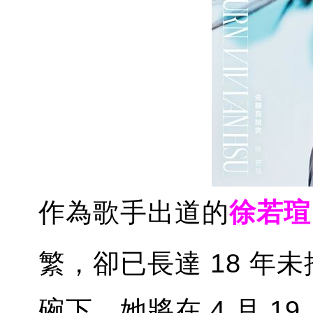
作為歌手出道的
徐若瑄
繁，卻已長達 18 年
碗下，她將在 4 月 1