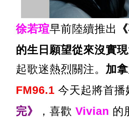
徐若瑄
早前陸續推出
《
的生日願望從來沒實現
起歌迷熱烈關注。
加拿
FM96.1
今天起將首播
完》
，喜歡
Vivian
的