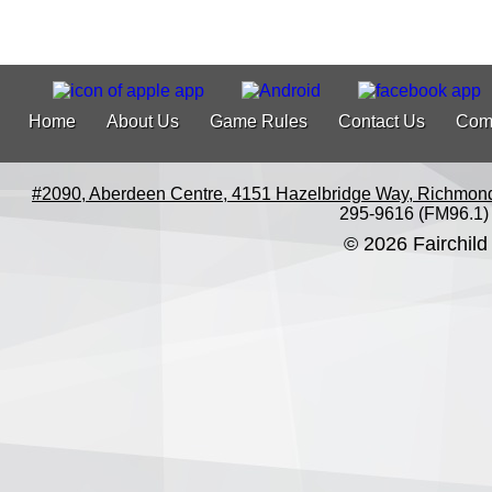
Home
About Us
Game Rules
Contact Us
Com
#2090, Aberdeen Centre, 4151 Hazelbridge Way, Richmon
295-9616 (FM96.1)
© 2026 Fairchild