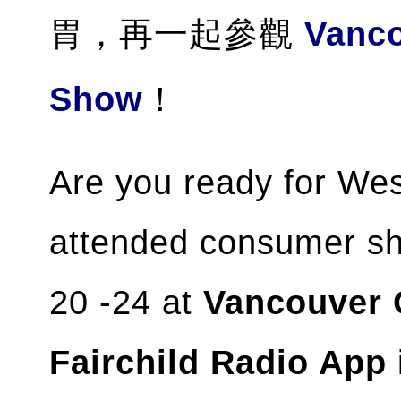
胃，再一起參觀
Vanco
Show
！
Are you ready for We
attended consumer s
20 -24 at
Vancouver 
Fairchild Radio App