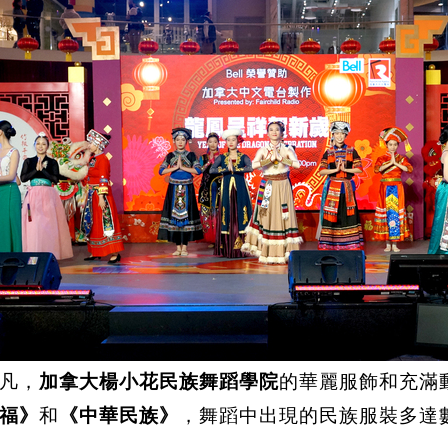
凡，
加拿大楊小花民族舞蹈學院
的華麗服飾和充滿
福》
和
《中華民族》
，舞蹈中出現的民族服裝多達