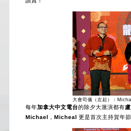
讚賞！
大會司儀（左起）：Michae
每年
加拿大中文電台
的除夕大滙演都有
盧
Michael
，
Micheal
更是首次主持賀年