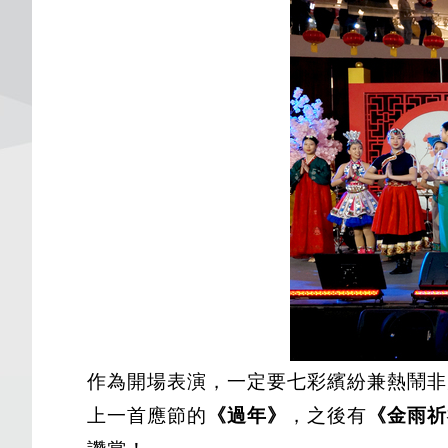
作為開場表演，一定要七彩繽紛兼熱鬧非
上一首應節的
《過年》
，之後有
《金雨祈