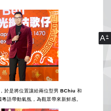
A
，於是將位置讓給兩位型男
BChiu
和
國粵語帶動氣氛，為觀眾帶來新鮮感。