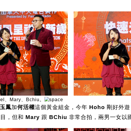
l、Mary、Bchiu。
玉鳳
加
何活權
這個黃金組金，今年
Hoho
剛好外遊
節目，但和
Mary
跟
BChiu
非常合拍，兩男一女以