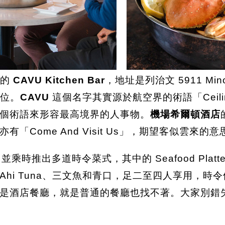
的
CAVU Kitchen Bar
，地址是列治文 5911 Minor
車位。
CAVU
這個名字其實源於航空界的術語「Ceiling An
個術語來形容最高境界的人事物。
機場希爾頓酒店
Come And Visit Us」，期望客似雲來的意
時推出多道時令菜式，其中的 Seafood Pla
hi Tuna、三文魚和青口，足二至四人享用，時令
說是酒店餐廳，就是普通的餐廳也找不著。大家別錯