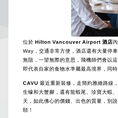
位於
Hilton Vancouver Airport 酒店
內
Way，交通非常方便，酒店還有大量停
無阻，一望無際的意思，飛機師們會以這
即代表自家的食物水準屬最高境界，同時亦有「
CAVU
最近重新裝修，走簡約雅緻路線，並乘
生蠔和大蟹腳，還有龍蝦尾、珍寶大蝦、A
天，如此佛心的價錢、出色的質量，別
頤！