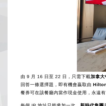
由 9 月 16 日至 22 日，只需下載
加拿大
回答一條選擇題，即有機會贏取由
Hilto
餐券可在該餐廳內當作現金使用，永遠有
每個 IP 地址只能參加一次，
新時代集團