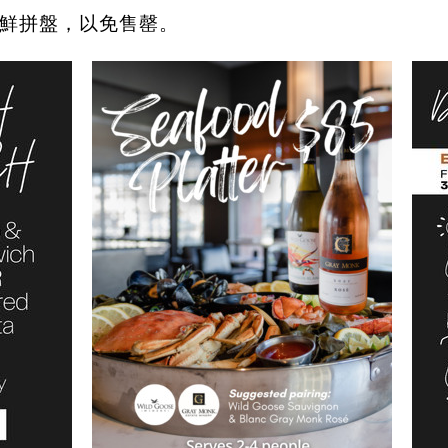
鮮拼盤，以免售罄。