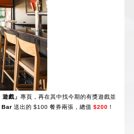
+ 遊戲」
專頁，再在其中找今期的有獎遊戲並
 Bar
送出的 $100
餐券兩張，總值
$200
！