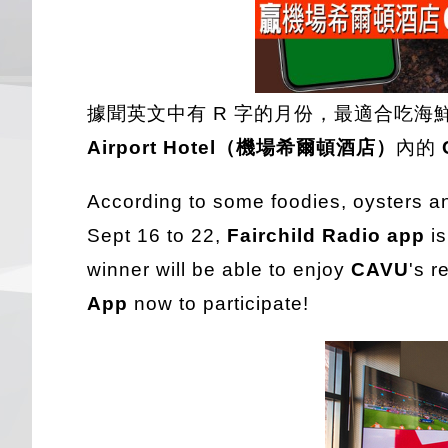
據聞英文中有 R 字的月份，最適合吃
Airport Hotel（機場希爾頓酒店）
內的
According to some foodies, oysters an
Sept 16 to 22,
Fairchild Radio app
is
winner will be able to enjoy
CAVU
's 
App
now to participate!