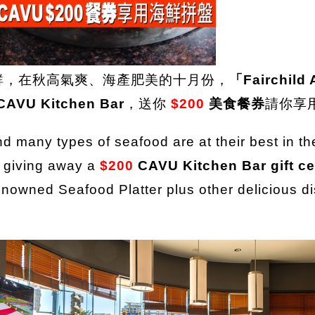
海鮮，在秋高氣爽、海產肥美的十月份，
「Fairchil
CAVU Kitchen Bar
，送你
$200
美食餐券
請你享
d many types of seafood are at their best in t
 giving away a
$200
CAVU Kitchen Bar gift ce
renowned Seafood Platter plus other delicious