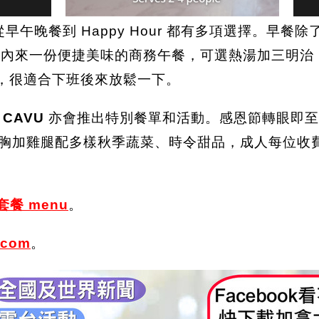
晚餐到 Happy Hour 都有多項選擇。早餐除了單
0 分鐘內來一份便捷美味的商務午餐，可選熱湯加三
優惠，很適合下班後來放鬆一下。
替
CAVU
亦會推出特別餐單和活動。感恩節轉眼即至
胸加雞腿配多樣秋季蔬菜、時令甜品，成人每位收費 $
節套餐 menu
。
.com
。