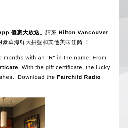
d App 優惠大放送」
請來
Hilton Vancouver
用豪華海鮮大拼盤和其他美味佳餚 ！
he months with an "R" in the name. From
rticate
. With the gift certificate, the lucky
 dishes. Download the
Fairchild Radio