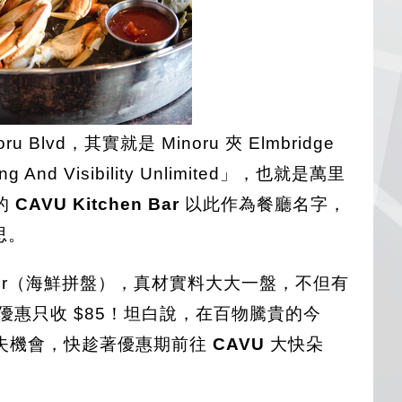
u Blvd，其實就是 Minoru 夾 Elmbridge
d Visibility Unlimited」，也就是萬里
的
CAVU Kitchen Bar
以此作為餐廳名字，
思。
tter（海鮮拼盤），真材實料大大一盤，不但有
優惠只收 $85！坦白說，在百物騰貴的今
失機會，快趁著優惠期前往
CAVU
大快朵