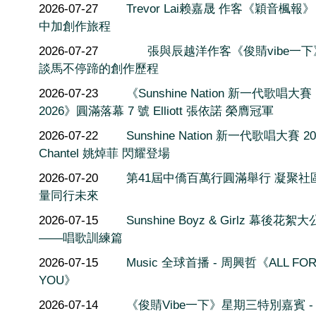
2026-07-27
Trevor Lai赖嘉晟 作客《穎音楓報
中加創作旅程
2026-07-27
張與辰越洋作客《俊䝼vibe一
談馬不停蹄的創作歷程
2026-07-23
《Sunshine Nation 新一代歌唱大賽
2026》圓滿落幕 7 號 Elliott 張依諾 榮膺冠軍
2026-07-22
Sunshine Nation 新一代歌唱大賽 20
Chantel 姚焯菲 閃耀登場
2026-07-20
第41屆中僑百萬行圓滿舉行 凝聚社
量同行未來
2026-07-15
Sunshine Boyz & Girlz 幕後花絮
——唱歌訓練篇
2026-07-15
Music 全球首播 - 周興哲《ALL FO
YOU》
2026-07-14
《俊䝼Vibe一下》星期三特別嘉賓 -