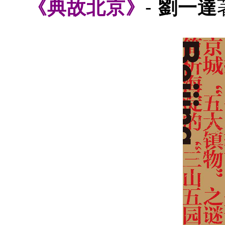
《典故北京》
-
劉一達