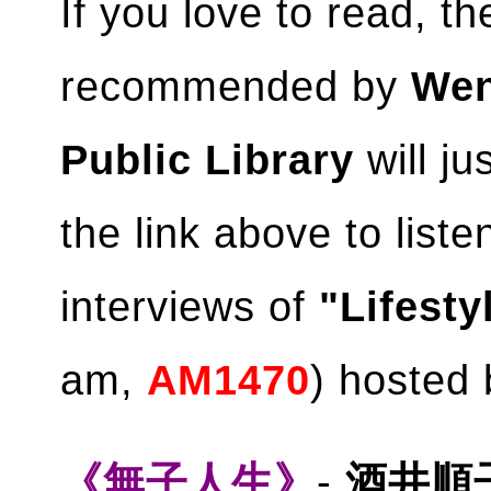
If you love to read, t
recommended by
We
Public Library
will ju
the link above to list
interviews of
"Lifesty
am,
AM1470
) hosted
《無子人生》
-
酒井順