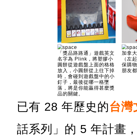
「獎品路路通」遊戲英文
加拿
名字為 Plink，將塑膠小
（左
圓餅從遊戲盤上面的格格
保購
放入，小圓餅從上往下掉
朋友
時，會碰到遊戲盤中的小
釘子，最後從哪一格墜
落，將是你能贏得甚麼獎
品的關鍵。
已有 28 年歷史的
台灣
話系列」的 5 年計