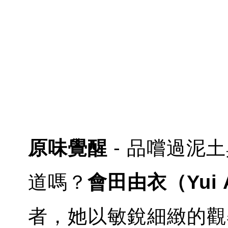
原味覺醒
- 品嚐過泥
道嗎？
會田由衣（Yui 
者，她以敏銳細緻的觀