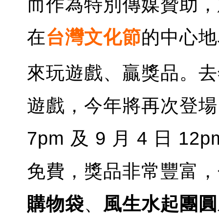
而作為特別傳媒贊助，
在
台灣文化節
的中心地
來玩遊戲、贏獎品。去
遊戲，今年將再次登場，9 
7pm 及 9 月 4 日 
免費，獎品非常豐富，
購物袋
、
風生水起團圓