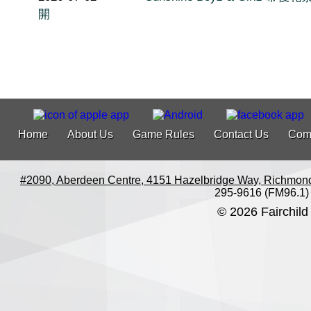
開
Home
About Us
Game Rules
Contact Us
Com
#2090, Aberdeen Centre, 4151 Hazelbridge Way, Richmon
295-9616 (FM96.1)
© 2026 Fairchild