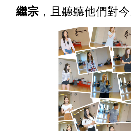
繼宗
，且聽聽他們對今