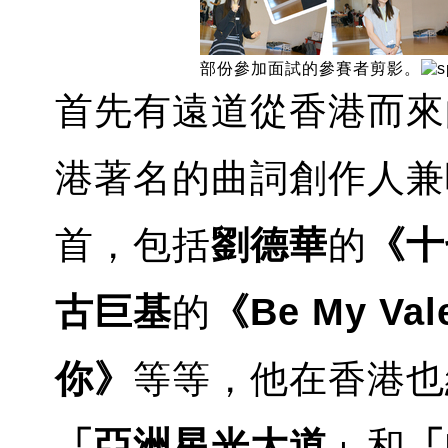
部份參加面試的參賽者剪影。
首先有遠道從香港而來
港著名的曲詞創作人兼唱
首，包括
劉德華
的
《十
古巨基
的
《Be My Val
你》
等等，他在香港也
「亞洲星光大道」
和
「