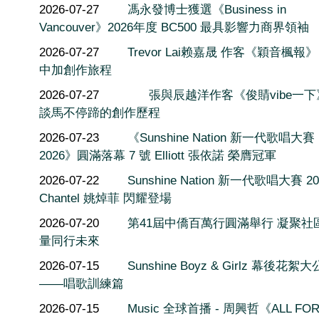
2026-07-27
馮永發博士獲選《Business in
Vancouver》2026年度 BC500 最具影響力商界領袖
2026-07-27
Trevor Lai赖嘉晟 作客《穎音楓報
中加創作旅程
2026-07-27
張與辰越洋作客《俊䝼vibe一
談馬不停蹄的創作歷程
2026-07-23
《Sunshine Nation 新一代歌唱大賽
2026》圓滿落幕 7 號 Elliott 張依諾 榮膺冠軍
2026-07-22
Sunshine Nation 新一代歌唱大賽 20
Chantel 姚焯菲 閃耀登場
2026-07-20
第41屆中僑百萬行圓滿舉行 凝聚社
量同行未來
2026-07-15
Sunshine Boyz & Girlz 幕後花絮
——唱歌訓練篇
2026-07-15
Music 全球首播 - 周興哲《ALL FO