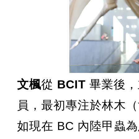
文楓
從
BCIT
畢業後
員，最初專注於林木（fo
如現在 BC 內陸甲