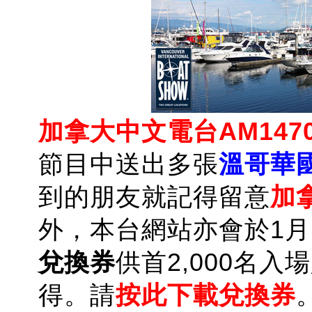
加拿大中文電台AM147
節目中送出多張
溫哥華
到的朋友就記得留意
加
外，本台網站亦會於1月
兌換券
供首2,000名
得。請
按此下載兌換券