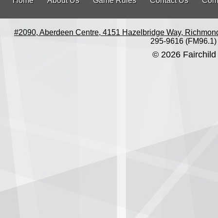
Home
About Us
Game Rules
Contact Us
Com
#2090, Aberdeen Centre, 4151 Hazelbridge Way, Richmon
295-9616 (FM96.1)
© 2026 Fairchild