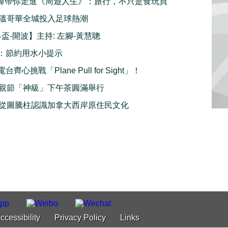
 周奕瑋帶你走進《周遊人生》：旅行，不只是食玩買
溫哥華全城投入足球熱潮
界盃-開波】主持: 左腳-黃慧聰
：節約用水小提示
齊心挑戰「Plane Pull for Sight」！
親節「神級」下午茶圓滿舉行
從圖騰柱認識加拿大西岸原住民文化
ccessibility
Privacy Policy
Links