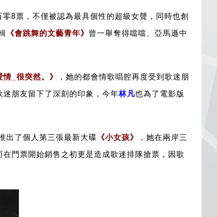
百零8票，不僅被認為最具個性的
超級女聲
，同時也創
輯
《會跳舞的文藝青年》
曾一舉奪得噹噹、亞馬遜中
愛情_很突然。》
，她的都會情歌唱腔再度受到歌迷朋
歌迷朋友留下了深刻的印象，今年
林凡
也為了電影版
推出了個人第三張最新大碟
《小女孩》
，她在兩岸三
而在門票開始銷售之初更是造成歌迷排隊搶票，因歌