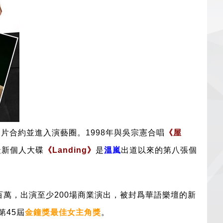
片合約並進入演藝圈。1998年與吳宗憲合唱
《
屋
最新個人大碟
《Landing》
是
溫嵐
出道以來的第八張個
萬，出演至少200場商業演出，被封爲華語樂壇的新
第45屆
金鐘獎最佳女主角獎
。