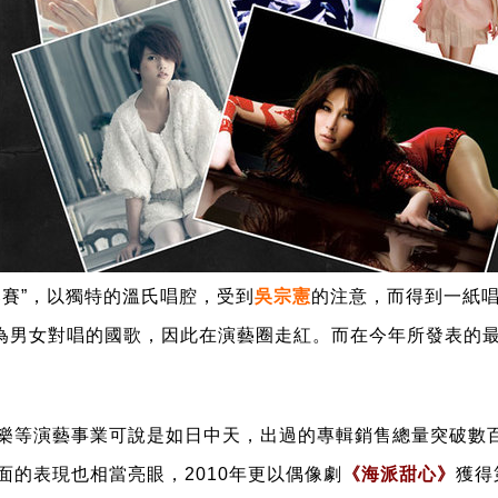
比賽”，以獨特的溫氏唱腔，受到
吳宗憲
的注意，而得到一紙唱
成為男女對唱的國歌，因此在演藝圈走紅。而在今年所發表的
樂等演藝事業可說是如日中天，出過的專輯銷售總量突破數百
面的表現也相當亮眼，2010年更以偶像劇
《海派甜心》
獲得