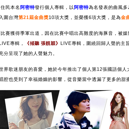
原住民本名
阿密特
發行個人專輯，以
阿密特
為名發表的
曲風多
入圍台灣
第21屆金曲獎
10項大獎，並榮獲6項大獎，是為
金
」
比賽獲得季軍出道，因在比賽中唱出高難度的海豚音，被媒
IVE專輯，
《
傾聽 張靚穎》
LIVE專輯，圍繞回歸人聲的
充分呈現了她的人聲魅力。
世界歌迷朋友的喜愛，她於今年推出了個人第12張國語個人
唱腔也受到了幸福婚姻的影響，從音樂當中透漏了更多的甜