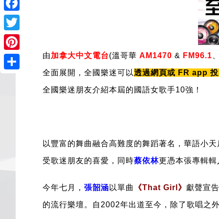
Facebook
Twitter
由
加拿大中文電台
(溫哥華
AM1470
&
FM96.1
Pinterest
全面展開，全國樂迷可以
透過網頁或 FR app 
Share
全國樂迷朋友介紹本屆的國語女歌手10強！
以豐富的舞曲融合高難度的舞蹈著名，華語小天
受歌迷朋友的喜愛，
同時
蔡依林
更
憑本張專輯輯入
今年七月，
張韶涵
以單曲
《That Girl》
獻聲宣
的流行樂壇。
自2002年出道至今，除了歌唱之