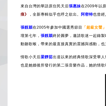
來自台灣的華語原住民天后
張惠妹
在2009年以
痕》
，全新專輯似乎也呼之欲出。
阿密特
也
曾經
張靚穎
在
2005年參加中國選秀節目
「超級女聲
壇第七年，
張靚穎
終於圓夢，邀請歌迷一起錄製L
動聽歌喉，帶來的最直接真實的震撼與感動，也
情歌小天后
梁靜茹
出道以來的經典情歌深受華人
也是她婚後所發行的第二張音樂作品，她的情歌