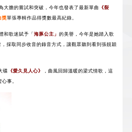
為大膽的嘗試和突破，今年也發表了最新單曲
《裂
曲獎
單張專輯作品得獎數最高紀錄。
體和歌迷賦予「
海豚公主」
的美譽，今年是她踏入歌
主旨，採取同步收音的錄音方式，讓觀眾聽到看到張靚穎
大碟
《愛久見人心》
，
曲風回歸溫暖的梁式情歌，
這
蜜心事。