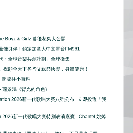
ine Boyz & Girlz 幕後花絮大公開
最佳良伴！鎖定加拿大中文電台FM961
代・全球音樂共創計劃」全球徵集
，祝願全天下爸爸父親節快樂，身體健康！
：圖騰柱小百科
播 - 蕭景鴻《背光的角色》
e Nation 2026新一代歌唱大賽八強公布 | 立即投選「我
tion 2026新一代歌唱大賽特別表演嘉賓 - Chantel 姚焯