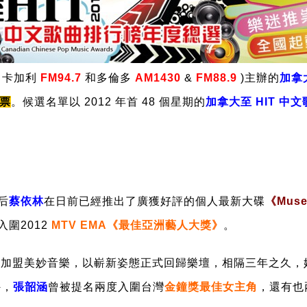
、卡加利
FM94.7
和多倫多
AM1430
&
FM88.9
)主辦的
加拿大
投票
。候選名單以 2012 年首 48 個星期的
加拿大至 HIT 中
后
蔡依林
在日前已經推出了廣獲好評的個人最新大碟
《Mus
圍2012
MTV EMA《最佳亞洲藝人大獎》
。
告加盟美妙音樂，以嶄新姿態正式回歸樂壇，相隔三年之久，
外，
張韶涵
曾被提名兩度入圍台灣
金鐘獎最佳女主角
，還有也