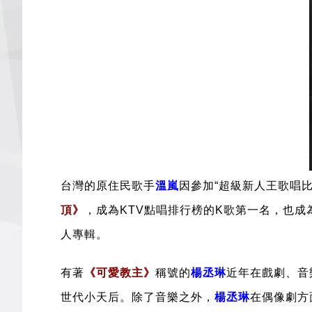
台灣的原住民歌手
溫嵐
因參加“超級新人王歌唱
頂
》
，成為KTV點唱排行榜的K歌第一名，也
人專輯。
有著
《可愛教主》
稱號的
楊丞琳
近年在戲劇、音
世代小天后。除了音樂之外，
楊丞琳
在偶像劇方