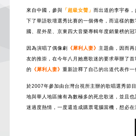
來自中國，參與
「超級女聲」
而出道的
李宇春，
下了華語歌壇選秀比賽的一個傳奇，而這樣的數
國、星外星、京東四大音樂專輯年度銷量榜的冠
因為演唱了偶像劇
《
犀利人妻
》
主題曲
，因而再
友的推崇，在今年八月她應歌迷的要求舉辦了
首
的
《
犀利人妻
》
重新詮釋了自己的出道代表作一
於2007年參加由台灣台視所主辦的歌唱選秀節
地與華人地區擁有為數極多的死忠歌迷，並且也
迷過度熱情，一度還造成購票電腦當機，想必在