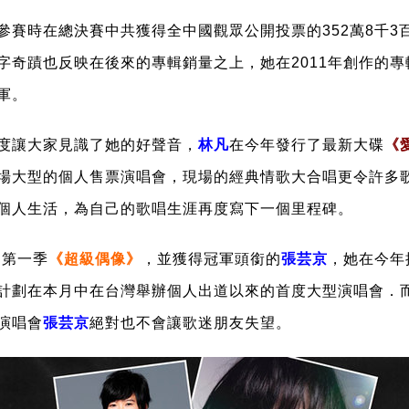
參賽時在總決賽中共獲得全中國觀眾公開投票的352萬8千3
字奇蹟也反映在後來的專輯銷量之上，她在2011年創作的專
軍。
度讓大家見識了她的好聲音，
林凡
在今年發行了最新大碟
《
場大型的個人售票演唱會，現場的經典情歌大合唱更令許多
個人生活，為自己的歌唱生涯再度寫下一個里程碑。
目第一季
《超級偶像》
，並獲得冠軍頭銜的
張芸京
，她在今年
計劃在本月中在台灣舉辦個人出道以來的首度大型演唱會．
演唱會
張芸京
絕對也不會讓歌迷朋友失望。