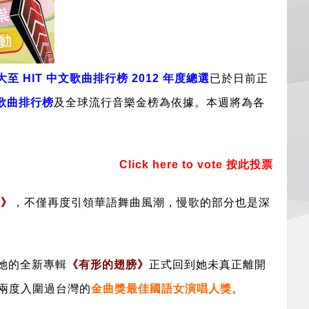
至 HIT 中文歌曲排行榜 2012 年度總選
已於日前正
文歌曲排行榜
及全球流行音樂金榜為依據。本週將為各
Click here to vote 按此投票
e》
，不僅再度引領華語舞曲風潮，慢歌的部分也是深
她的全新專輯
《有形的翅膀》
正式回到她未真正離開
兩度入圍過台灣的
金曲獎最佳國語女演唱人獎
。