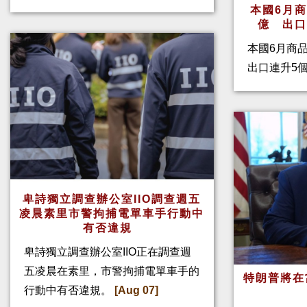
本國6月
億 出
本國6月商
出口連升5
卑詩獨立調查辦公室IIO調查週五
凌晨素里市警拘捕電單車手行動中
有否違規
卑詩獨立調查辦公室IIO正在調查週
五凌晨在素里，市警拘捕電單車手的
特朗普將在
行動中有否違規。
[Aug 07]