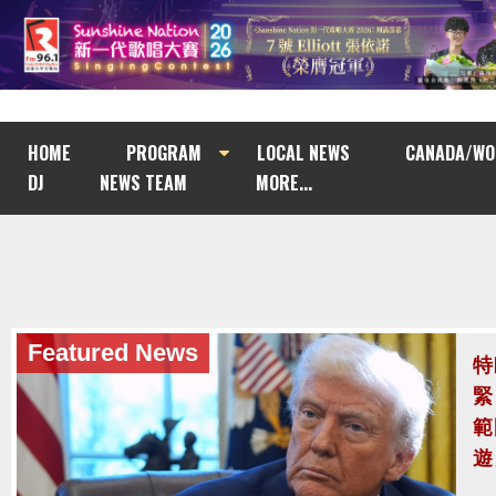
HOME
PROGRAM
LOCAL NEWS
CANADA/WO
DJ
NEWS TEAM
MORE...
Featured News
泰
至
泰
案