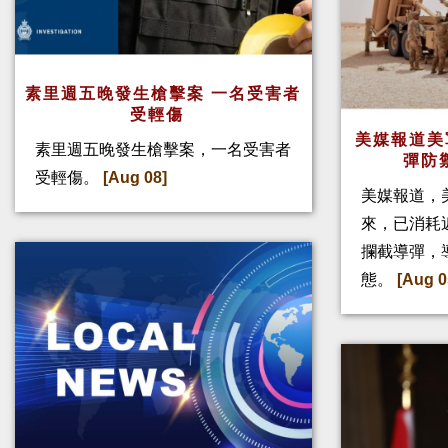
素里週五晚發生槍擊案 一名受害者
受輕傷
美媒報道美
素里週五晚發生槍擊案，一名受害者
彈防
受輕傷。
[Aug 08]
美媒報道，
來，已消耗
攔截導彈，
態。
[Aug 0