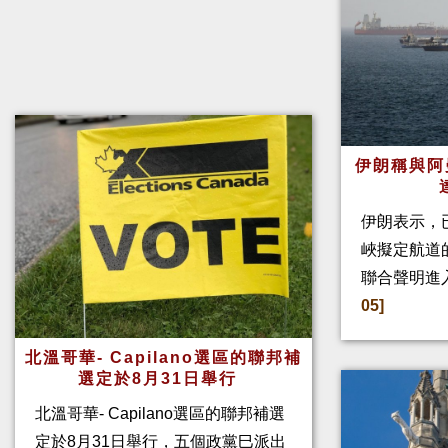
伊朗稱與阿
伊朗表示，
峽擬定航道
聯合聲明進
05]
北溫哥華- Capilano選區的聯邦補
選定於8月31日舉行
北溫哥華- Capilano選區的聯邦補選
定於8月31日舉行，五個政黨巳派出