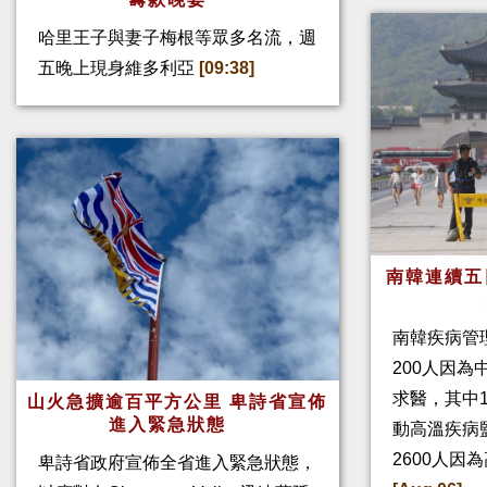
哈里王子與妻子梅根等眾多名流，週
五晚上現身維多利亞
[09:38]
南韓連續五
南韓疾病管
200人因
求醫，其中
山火急擴逾百平方公里 卑詩省宣佈
進入緊急狀態
動高溫疾病
2600人因
卑詩省政府宣佈全省進入緊急狀態，