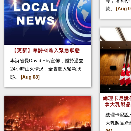
等，違者將
款。
[Aug 0
【更新】卑詩省進入緊急狀態
卑詩省長David Eby宣佈，鑑於過去
24小時山火情況，全省進入緊急狀
態。
[Aug 08]
總理卡尼說他
拿大乳製
總理卡尼說,
大乳製品產