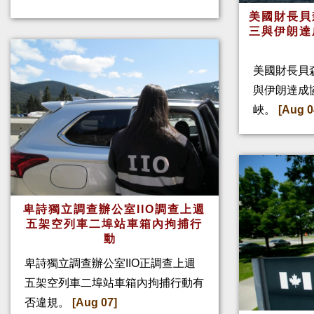
美國財長貝
三與伊朗達
美國財長貝
與伊朗達成
峽。
[Aug 0
卑詩獨立調查辦公室IIO調查上週
五架空列車二埠站車箱內拘捕行
動
卑詩獨立調查辦公室IIO正調查上週
五架空列車二埠站車箱內拘捕行動有
否違規。
[Aug 07]