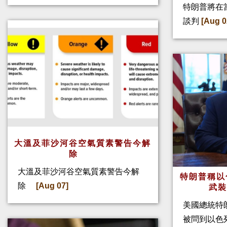
特朗普將在
談判
[Aug 0
大溫及菲沙河谷空氣質素警告今解
除
大溫及菲沙河谷空氣質素警告今解
特朗普稱以
除
[Aug 07]
武
美國總統特
被問到以色