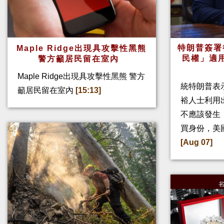
特朗普簽署
Maple Ridge出現具攻擊性黑熊
民權」適
警方籲居民留在室內
Maple Ridge出現具攻擊性黑熊 警方
統特朗普表
籲居民留在室內
[15:13]
裕人士利用
不應該發生
買身份，美
[Aug 07]