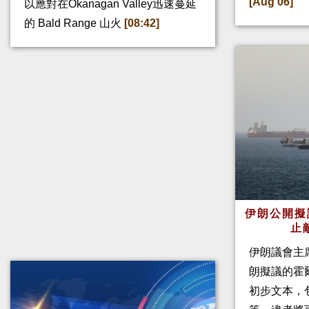
[Aug 06]
以應對在Okanagan Valley迅速蔓延
的 Bald Range 山火
[08:42]
伊朗公開擬
止
伊朗議會主
朗擬議的霍
初步文本，