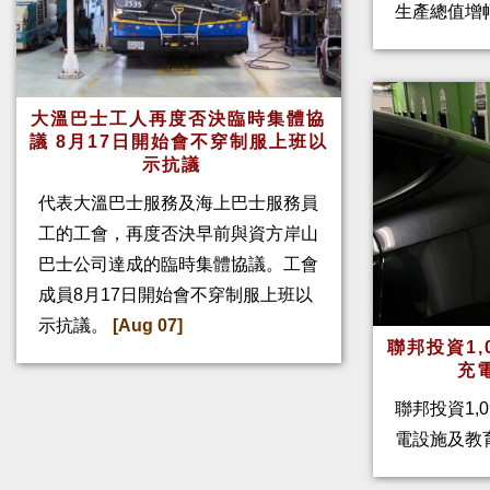
生產總值增幅
大溫巴士工人再度否決臨時集體協
議 8月17日開始會不穿制服上班以
示抗議
代表大溫巴士服務及海上巴士服務員
工的工會，再度否決早前與資方岸山
巴士公司達成的臨時集體協議。工會
成員8月17日開始會不穿制服上班以
示抗議。
[Aug 07]
聯邦投資1,
充
聯邦投資1,
電設施及教