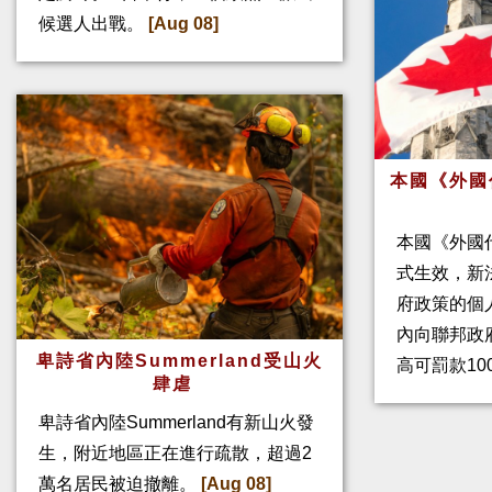
候選人出戰。
[Aug 08]
本國《外國
本國《外國
式生效，新
府政策的個人
內向聯邦政
卑詩省內陸Summerland受山火
高可罰款10
肆虐
卑詩省內陸Summerland有新山火發
生，附近地區正在進行疏散，超過2
萬名居民被迫撤離。
[Aug 08]