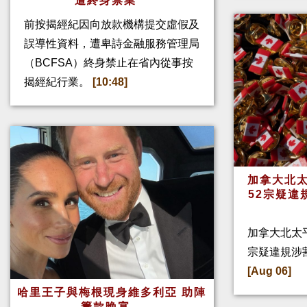
遭終身禁業
前按揭經紀因向放款機構提交虛假及
誤導性資料，遭卑詩金融服務管理局
（BCFSA）終身禁止在省內從事按
揭經紀行業。
[10:48]
加拿大北太
52宗疑違
加拿大北太
宗疑違規涉
[Aug 06]
哈里王子與梅根現身維多利亞 助陣
籌款晚宴