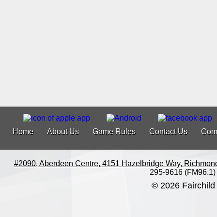
Home
About Us
Game Rules
Contact Us
Com
#2090, Aberdeen Centre, 4151 Hazelbridge Way, Richmon
295-9616 (FM96.1)
© 2026 Fairchild