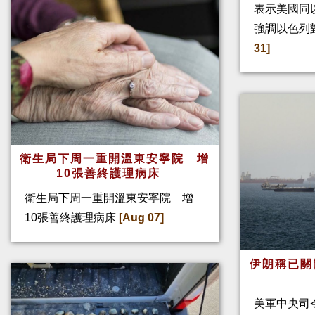
表示美國同
強調以色列
31]
衛生局下周一重開溫東安寧院 增
10張善終護理病床
衛生局下周一重開溫東安寧院 增
10張善終護理病床
[Aug 07]
伊朗稱已關
美軍中央司