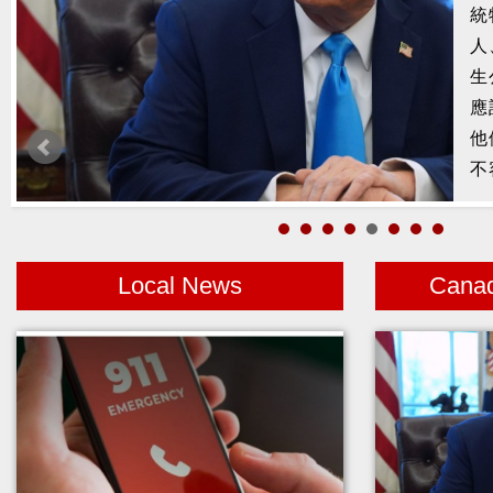
槍
2
示
1
者
Local News
Cana