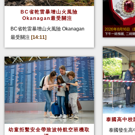
BC省乾雷暴增山火風險
Okanagan最受關注
BC省乾雷暴增山火風險 Okanagan
最受關注
[14:11]
泰國高中校
幼童拒繫安全帶致波特航空班機取
泰國發生高