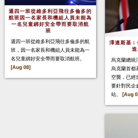
週四一班從維多利亞飛往多倫多的
航班因一名家長和機組人員未能為
一名兒童綁好安全帶而要取消航
班
週四一班從維多利亞飛往多倫多的航
澤連斯基︰
造
班，因一名家長和機組人員未能為一
名兒童綁好安全帶而要取消航班。
烏克蘭總統
[Aug 08]
烏克蘭首都
空襲，已經
要針對民企
站。
[Aug 0