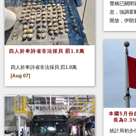
聲稱已關閉
息，強調霍
開放，伊朗
四人於卑詩省非法採貝 罰1.8萬
四人於卑詩省非法採貝 罰1.8萬
[Aug 07]
本國5月份
長為0.
統計局初步