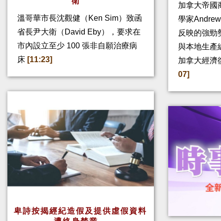
衛
加拿大帝國
溫哥華市長沈觀健（Ken Sim）致函
學家Andre
省長尹大衛（David Eby），要求在
反映的強勁
市內設立至少 100 張非自願治療病
與本地生產
床
[11:23]
加拿大經濟
07]
卑詩按揭經紀造假及提供虛假資料