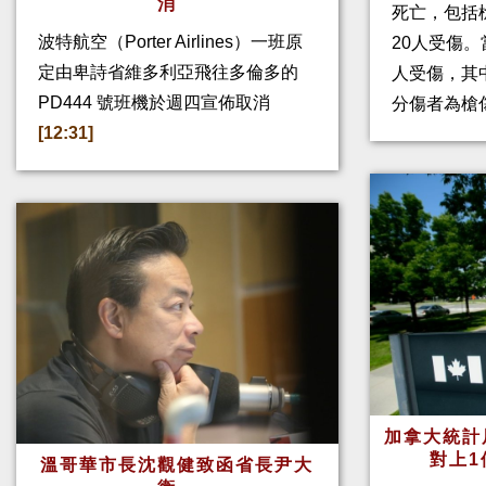
消
死亡，包括
波特航空（Porter Airlines）一班原
20人受傷。
定由卑詩省維多利亞飛往多倫多的
人受傷，其
PD444 號班機於週四宣佈取消
分傷者為槍
[12:31]
加拿大統計
對上1
溫哥華市長沈觀健致函省長尹大