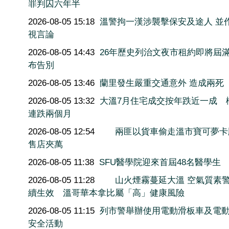
罪判囚六年半
2026-08-05 15:18
溫警拘一漢涉襲擊保安及途人 並
視言論
2026-08-05 14:43
26年歷史列治文夜市租約即將屆滿
布告別
2026-08-05 13:46
蘭里發生嚴重交通意外 造成兩死
2026-08-05 13:32
大溫7月住宅成交按年跌近一成 
連跌兩個月
2026-08-05 12:54
兩匪以貨車偷走溫市寶可夢卡
售店夾萬
2026-08-05 11:38
SFU醫學院迎來首屆48名醫學生
2026-08-05 11:28
山火煙霧蔓延大溫 空氣質素
續生效 溫哥華本拿比屬「高」健康風險
2026-08-05 11:15
列市警舉辦使用電動滑板車及電
安全活動