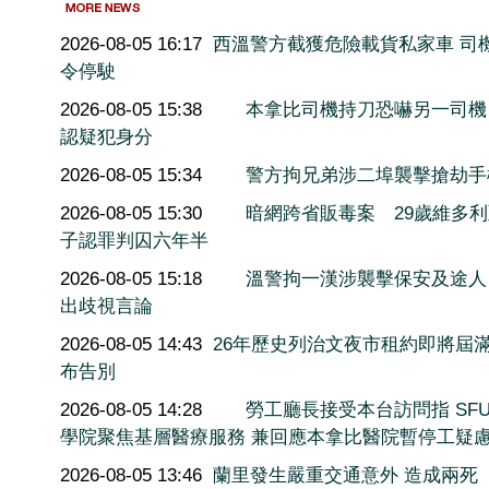
2026-08-05 16:17
西溫警方截獲危險載貨私家車 司
令停駛
2026-08-05 15:38
本拿比司機持刀恐嚇另一司機
認疑犯身分
2026-08-05 15:34
警方拘兄弟涉二埠襲擊搶劫手
2026-08-05 15:30
暗網跨省販毒案 29歲維多
子認罪判囚六年半
2026-08-05 15:18
溫警拘一漢涉襲擊保安及途人
出歧視言論
2026-08-05 14:43
26年歷史列治文夜市租約即將屆滿
布告別
2026-08-05 14:28
勞工廳長接受本台訪問指 SF
學院聚焦基層醫療服務 兼回應本拿比醫院暫停工疑
2026-08-05 13:46
蘭里發生嚴重交通意外 造成兩死