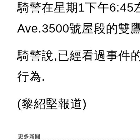
騎警在星期1下午6:45左
Ave.3500號屋段的
騎警說,已經看過事件
行為.
(黎紹堅報道)