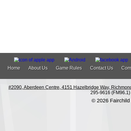
Home
About Us
Game Rules
Contact Us
Com
#2090, Aberdeen Centre, 4151 Hazelbridge Way, Richmon
295-9616 (FM96.1)
© 2026 Fairchild