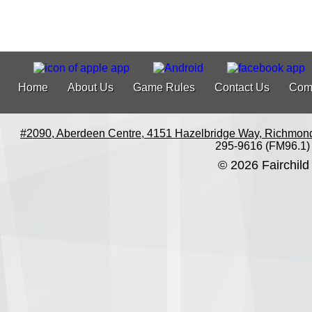
Home
About Us
Game Rules
Contact Us
Com
#2090, Aberdeen Centre, 4151 Hazelbridge Way, Richmon
295-9616 (FM96.1)
© 2026 Fairchild