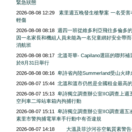
緊急狀態
2026-08-08 12:29
素里週五晚發生槍擊案 一名受害
輕傷
2026-08-08 08:18
週四一班從維多利亞飛往多倫多
因一名家長和機組人員未能為一名兒童綁好安全帶而
消航班
2026-08-08 08:17
北溫哥華- Capilano選區的聯邦
於8月31日舉行
2026-08-08 08:16
卑詩省內陸Summerland受山火肆
2026-08-07 15:44
北溫和溫市仍然是全國租金最高
2026-08-07 15:13
卑詩獨立調查辦公室IIO調查上週
空列車二埠站車箱內拘捕行動
2026-08-07 15:11
卑詩獨立調查辦公室IIO調查週五
素里市警拘捕電單車手行動中有否違規
2026-08-07 14:18
大溫及菲沙河谷空氣質素警告