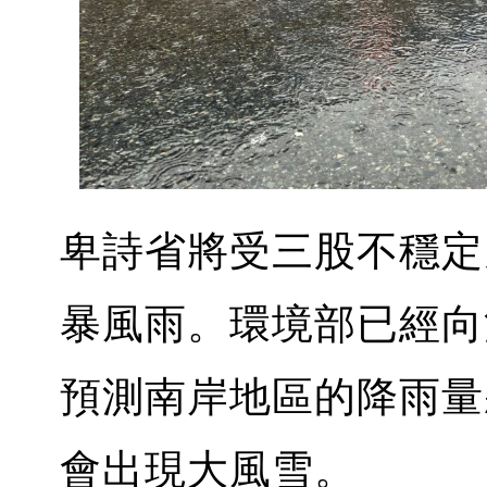
卑詩省將受三股不穩定
暴風雨。環境部已經向
預測南岸地區的降雨量
會出現大風雪。