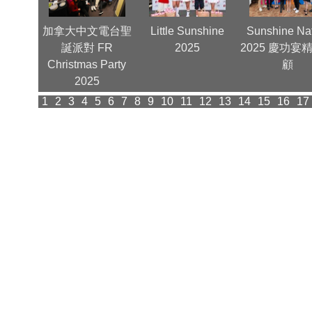
喜迎春
加拿大中文電台聖
Little Sunshine
Sunshine Na
誕派對 FR
2025
2025 慶功宴
Christmas Party
顧
2025
1
2
3
4
5
6
7
8
9
10
11
12
13
14
15
16
17