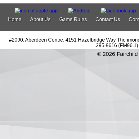
Home
About Us
Game Rules
Contact Us
Com
#2090, Aberdeen Centre, 4151 Hazelbridge Way, Richmon
295-9616 (FM96.1)
© 2026 Fairchild