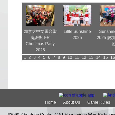
獻瑞喜迎春
加拿大中文電台聖
Little Sunshine
Sunshin
誕派對 FR
2025
2025 
Christmas Party
2025
1
2
3
4
5
6
7
8
9
10
11
12
13
14
15
16
Home
About Us
Game Rules
#2090, Aberdeen Centre, 4151 Hazelbridge Way, Richmon