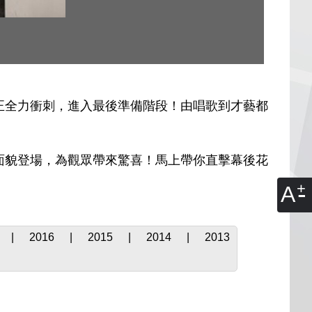
 Girlz 正全力衝刺，進入最後準備階段！由唱歌到才藝都
新面貌登場，為觀眾帶來驚喜！馬上帶你直擊幕後花
A
|
2016
|
2015
|
2014
|
2013