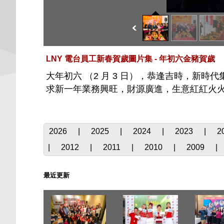
LNY 電台員工新春賀歲圖片集 - 年初六金豬賀歲
大年初六 （2 月 3 日），恭逢吉時，
求新一年業務興旺，財源廣進，生意紅紅火
2026
|
2025
|
2024
|
2023
|
2
|
2012
|
2011
|
2010
|
2009
|
最近更新