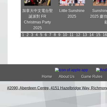
獻瑞喜迎春
加拿大中文電台聖
Little Sunshine
Sunshin
誕派對 FR
2025
2025 
Christmas Party
2025
1
2
3
4
5
6
7
8
9
10
11
12
13
14
15
16
Home
About Us
Game Rules
#2090, Aberdeen Centre, 4151 Hazelbridge Way, Richmon