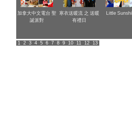
 送虎迎兔
加拿大中文電台 聖
寒衣送暖流 之 送暖
Little Sunsh
祥賀新
誕派對
有禮日
1
2
3
4
5
6
7
8
9
10
11
12
13