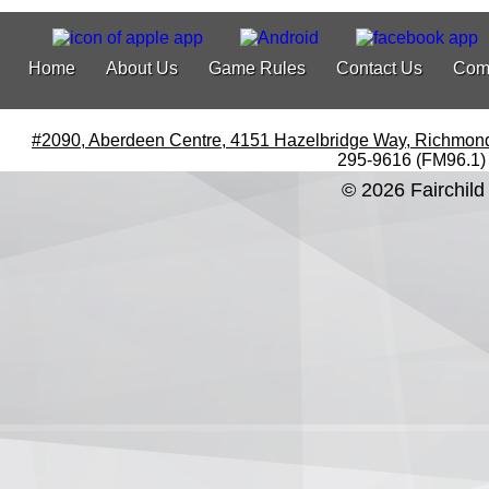
Home
About Us
Game Rules
Contact Us
Com
#2090, Aberdeen Centre, 4151 Hazelbridge Way, Richmon
295-9616 (FM96.1)
© 2026 Fairchild