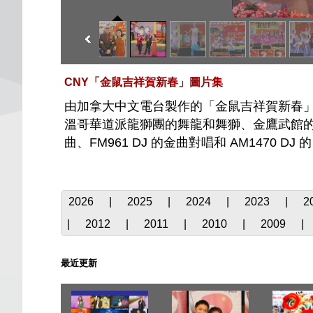
CNY「金鼠吉祥賀新春」圖片集
由加拿大中文電台製作的「金鼠吉祥賀新春」
溫哥華道派龍獅團的舞龍和舞獅、金鷹武館的舞大旗和踢板、
曲、FM961 DJ 的金曲對唱和 AM1470 
2026
|
2025
|
2024
|
2023
|
2
|
2012
|
2011
|
2010
|
2009
|
最近更新