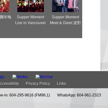
團年晚
Supper Moment
Supper Moment
SQ2020 決
Live in Vancouver
Meet & Greet 派對
集
ccessibility
Privacy Policy
Links
e-in: 604-295-9616 (FM96.1)
WhatsApp: 604-961-2323