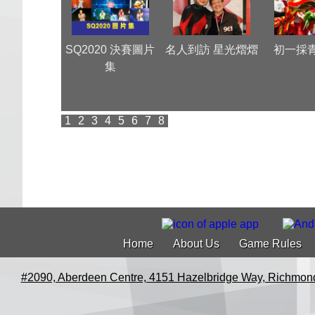
r Moment
SQ2020 決賽圖片
名人到訪 星光熠熠
初一採
 Greet 派對
集
1
2
3
4
5
6
7
8
Home
About Us
Game Rules
#2090, Aberdeen Centre, 4151 Hazelbridge Way, Richmon