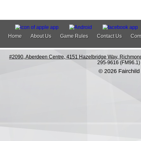
Home
About Us
Game Rules
Contact Us
Com
#2090, Aberdeen Centre, 4151 Hazelbridge Way, Richmon
295-9616 (FM96.1)
© 2026 Fairchild