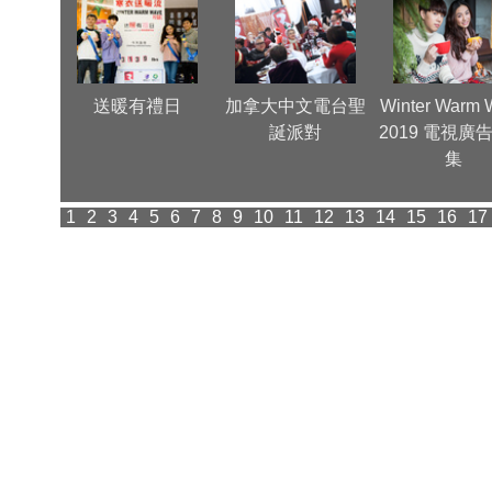
團年晚
送暖有禮日
加拿大中文電台聖
Winter Warm 
誕派對
2019 電視廣
集
1
2
3
4
5
6
7
8
9
10
11
12
13
14
15
16
17