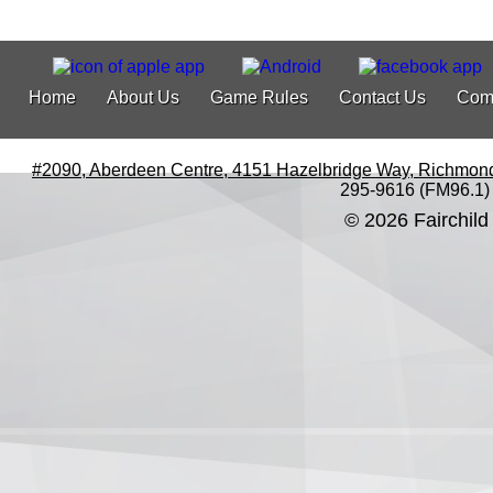
Home
About Us
Game Rules
Contact Us
Com
#2090, Aberdeen Centre, 4151 Hazelbridge Way, Richmon
295-9616 (FM96.1)
© 2026 Fairchild