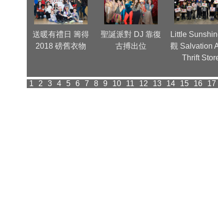
節晚會
送暖有禮日 籌得
聖誕派對 DJ 靠復
Little Sunshi
絮
2018 磅舊衣物
古搏出位
觀 Salvation 
Thrift Stor
1
2
3
4
5
6
7
8
9
10
11
12
13
14
15
16
17