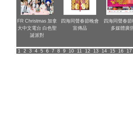
新歲 表
FR Christmas 加拿
四海同聲春節晚會
四海同聲春節
象曝光
大中文電台 白色聖
宣傳品
多媒體廣
誕派對
1
2
3
4
5
6
7
8
9
10
11
12
13
14
15
16
17