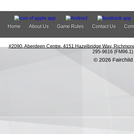
Home
About Us
Game Rules
Contact Us
Com
#2090, Aberdeen Centre, 4151 Hazelbridge Way, Richmon
295-9616 (FM96.1)
© 2026 Fairchild