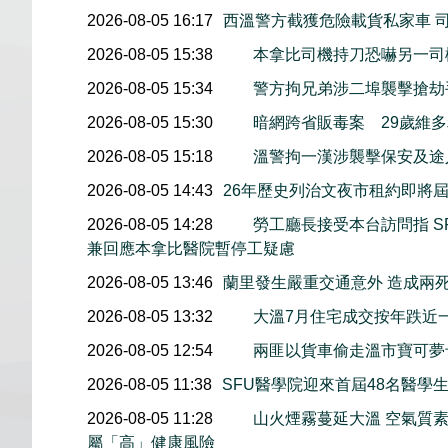
2026-08-05 16:17
西溫警方截獲危險載貨私家車 
2026-08-05 15:38
本拿比司機持刀恐嚇另一司
2026-08-05 15:34
警方拘兄弟涉二埠襲擊搶劫
2026-08-05 15:30
暗網跨省販毒案 29歲維
2026-08-05 15:18
溫警拘一漢涉襲擊保安及途
2026-08-05 14:43
26年歷史列治文夜市租約即將屆
2026-08-05 14:28
勞工廳長接受本台訪問指 S
兼回應本拿比醫院暫停工疑慮
2026-08-05 13:46
蘭里發生嚴重交通意外 造成兩
2026-08-05 13:32
大溫7月住宅成交按年跌近
2026-08-05 12:54
兩匪以貨車偷走溫市寶可夢
2026-08-05 11:38
SFU醫學院迎來首屆48名醫學
2026-08-05 11:28
山火煙霧蔓延大溫 空氣質
屬「高」健康風險