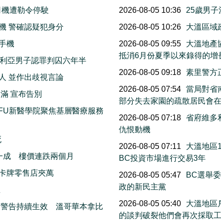
司機遭勒令停駛
2026-08-05 10:36
25歲男
機 警確認疑犯身分
2026-08-05 10:26
大溫區域
手機
2026-08-05 09:55
大溫地產
抵消6月份夏季以來錄得的增
多利亞男子認罪判囚六年半
2026-08-05 09:18
素里警方
人 並作出歧視言論
2026-08-05 07:54
當局對省南
滿 宣布告別
部分失去家園的疏散居民會
FU新醫學院聚焦基層醫療服務
2026-08-05 07:18
省府維多
仇恨動機
死
2026-08-05 07:11
大溫地區
一成 樓價連跌兩個月
BC投資市場進行交易3年
卡牌零售店夾萬
2026-08-05 05:47
BC選舉
政的新民主黨
生
2026-08-05 05:40
大溫地區
素警告持續生效 溫哥華本拿比
的談判破裂他們會再次採取