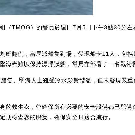
組（TMOG）的警員於週日7月5日下午3點30分
有一艘划艇翻側，當局派船隻到場，發現船卡11人，
墜海者難以保持漂浮狀態，當局亦部署了一名戰術
警船隻。墜海人士雖受冷水影響體溫，但未發現嚴
身的救生衣，並確保所有必要的安全設備都已配備
定期檢查您的船隻，確保安全且適合航行。