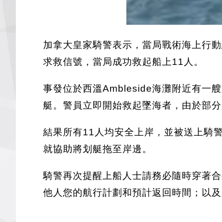
加拿大皇家騎警表示，當局戰術海上行動
求救信號，當局成功救起船上11人。
事發位於西溫Ambleside海灘附近
艇。警員立即開始救起墜海者，由於部分
結果所有11人均安全上岸，並被送上騎
就協助將划艇拖至岸邊。
騎警再次提醒上船人士請務必隨時穿著合
他人您的航行計劃和預計返回時間；以及