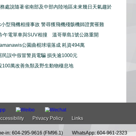
服務處說隨著省南部及中部內陸地區未來幾日天氣趨於
iwack小型飛機相撞事故 警尋獲飛機殘骸機師證實罹難
imo今午電單車與SUV相撞 溫哥華島1號公路重開
amanawis公園曲棍球場落成 耗資494萬
居民誤中假冒警員電騙 損失逾1000元
投100萬改善魚類及野生動物棲息地
ccessibility
Privacy Policy
Links
e-in: 604-295-9616 (FM96.1)
WhatsApp: 604-961-2323