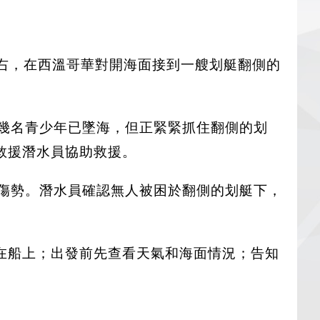
左右，在西溫哥華對開海面接到一艘划艇翻側的
包括幾名青少年已墜海，但正緊緊抓住翻側的划
救援潛水員協助救援。
重傷勢。潛水員確認無人被困於翻側的划艇下，
在船上；出發前先查看天氣和海面情況；告知