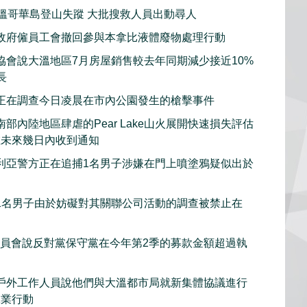
子溫哥華島登山失蹤 大批搜救人員出動尋人
政府僱員工會撤回參與本拿比液體廢物處理行動
協會說大溫地區7月房屋銷售較去年同期減少接近10%
長
正在調查今日凌晨在市內公園發生的槍擊事件
部內陸地區肆虐的Pear Lake山火展開快速損失評估
在未來幾日內收到通知
利亞警方正在追捕1名男子涉嫌在門上噴塗鴉疑似出於
1名男子由於妨礙對其關聯公司活動的調查被禁止在
委員會說反對黨保守黨在今年第2季的募款金額超過執
戶外工作人員說他們與大溫都市局就新集體協議進行
工業行動