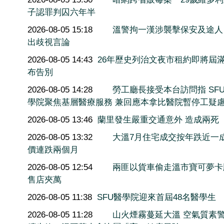
子認罪判囚六年半
2026-08-05 15:18
溫警拘一漢涉襲擊保安及途人
出歧視言論
2026-08-05 14:43
26年歷史列治文夜市租約即將屆滿
布告別
2026-08-05 14:28
勞工廳長接受本台訪問指 SF
學院聚焦基層醫療服務 兼回應本拿比醫院暫停工疑
2026-08-05 13:46
蘭里發生嚴重交通意外 造成兩死
2026-08-05 13:32
大溫7月住宅成交按年跌近一
價連跌兩個月
2026-08-05 12:54
兩匪以貨車偷走溫市寶可夢卡
售店夾萬
2026-08-05 11:38
SFU醫學院迎來首屆48名醫學生
2026-08-05 11:28
山火煙霧蔓延大溫 空氣質素