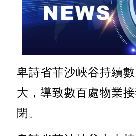
卑詩省菲沙峽谷持續數
大，導致數百處物業接
閉。