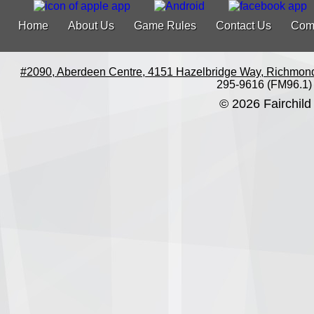
Home
About Us
Game Rules
Contact Us
Com
#2090, Aberdeen Centre, 4151 Hazelbridge Way, Richmon
295-9616 (FM96.1)
© 2026 Fairchild