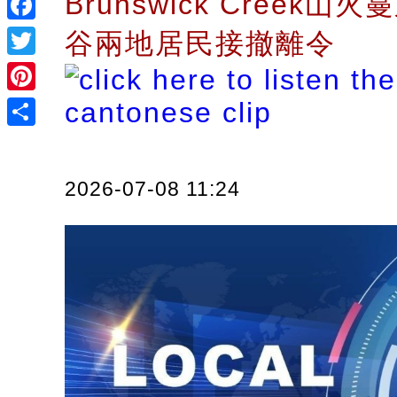
Brunswick Creek山
Facebook
谷兩地居民接撤離令
Twitter
Pinterest
Share
2026-07-08 11:24