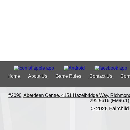
Home
About Us
Game Rules
Contact Us
Com
#2090, Aberdeen Centre, 4151 Hazelbridge Way, Richmon
295-9616 (FM96.1)
© 2026 Fairchild