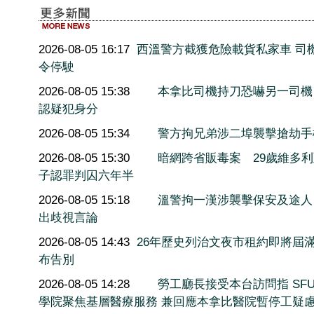
2026-08-05 16:17
西溫警方截獲危險載貨私家車 司
令停駛
2026-08-05 15:38
本拿比司機持刀恐嚇另一司機
認疑犯身分
2026-08-05 15:34
警方拘兄弟涉二埠襲擊搶劫手
2026-08-05 15:30
暗網跨省販毒案 29歲維多
子認罪判囚六年半
2026-08-05 15:18
溫警拘一漢涉襲擊保安及途人
出歧視言論
2026-08-05 14:43
26年歷史列治文夜市租約即將屆滿
布告別
2026-08-05 14:28
勞工廳長接受本台訪問指 SF
學院聚焦基層醫療服務 兼回應本拿比醫院暫停工疑