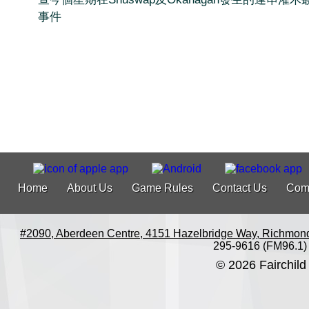
事件
Home
About Us
Game Rules
Contact Us
Com
#2090, Aberdeen Centre, 4151 Hazelbridge Way, Richmon
295-9616 (FM96.1)
© 2026 Fairchild