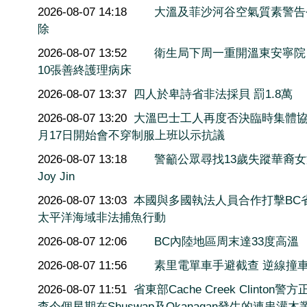
2026-08-07 14:18
大溫及菲沙河谷空氣質素警告
除
2026-08-07 13:52
衛生局下周一重開溫東安寧院
10張善終護理病床
2026-08-07 13:37
四人於卑詩省非法採貝 罰1.8萬
2026-08-07 13:20
大溫巴士工人再度否決臨時集體協
月17日開始會不穿制服上班以示抗議
2026-08-07 13:18
警籲公眾尋找13歲失蹤華裔
Joy Jin
2026-08-07 13:03
本國與多國執法人員合作打擊BC
太平洋海域非法捕魚行動
2026-08-07 12:06
BC內陸地區周末達33度高溫
2026-08-07 11:56
素里電單車手避截查 逆線撞
2026-08-07 11:51
省東部Cache Creek Clinton警
查今個星期在Shuswap及Okanagan發生的連串灌木