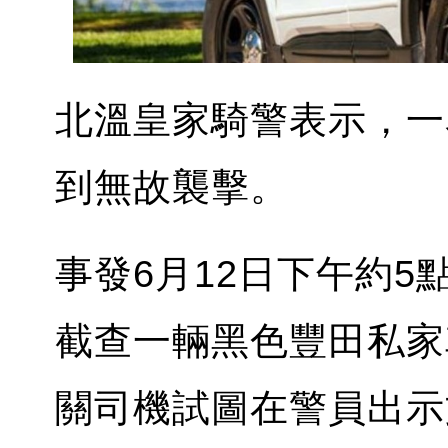
北溫皇家騎警表示，一
到無故襲擊。
事發6月12日下午約5點，
截查一輛黑色豐田私家
關司機試圖在警員出示