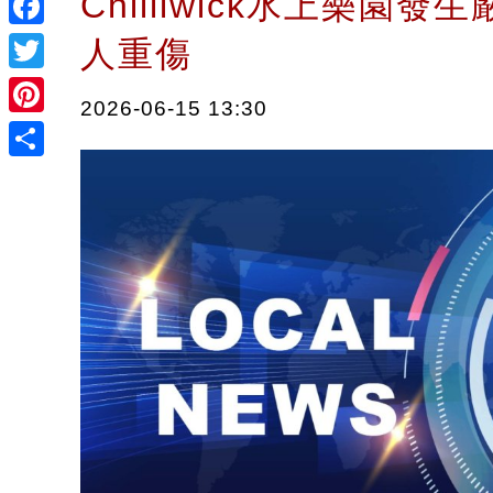
Chilliwick水上樂園發
Facebook
人重傷
Twitter
2026-06-15 13:30
Pinterest
Share