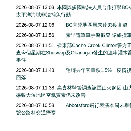
2026-08-07 13:03
本國與多國執法人員合作打擊BC
太平洋海域非法捕魚行動
2026-08-07 12:06
BC內陸地區周末達33度高溫
2026-08-07 11:56
素里電單車手避截查 逆線撞
2026-08-07 11:51
省東部Cache Creek Clinton警
查今個星期在Shuswap及Okanagan發生的連串灌木
事件
2026-08-07 11:48
運聯去年客量跌1.5% 疫情
回落
2026-08-07 11:38
高貴林騎警調查該區山火起因 山
導致大溫地區空氣質素仍未改善
2026-08-07 10:58
Abbotsford飛行表演本周末舉
號公路料交通擠塞