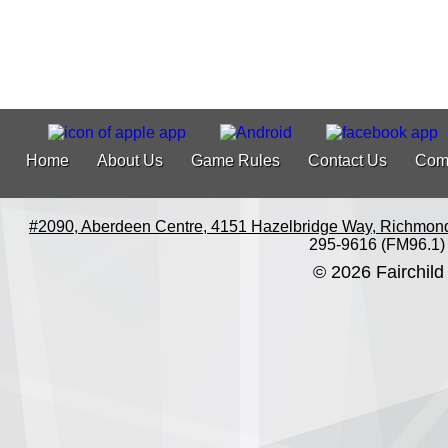
Home
About Us
Game Rules
Contact Us
Com
#2090, Aberdeen Centre, 4151 Hazelbridge Way, Richmon
295-9616 (FM96.1)
© 2026 Fairchild