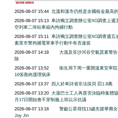
2026-08-07 15:44
北溫和溫市仍然是全國租金最高
2026-08-07 15:13
卑詩獨立調查辦公室IIO調查上週
空列車二埠站車箱內拘捕行動
2026-08-07 15:11
卑詩獨立調查辦公室IIO調查週五
素里市警拘捕電單車手行動中有否違規
2026-08-07 14:18
大溫及菲沙河谷空氣質素警告
除
2026-08-07 13:52
衛生局下周一重開溫東安寧院
10張善終護理病床
2026-08-07 13:37
四人於卑詩省非法採貝 罰1.8萬
2026-08-07 13:20
大溫巴士工人再度否決臨時集體協
月17日開始會不穿制服上班以示抗議
2026-08-07 13:18
警籲公眾尋找13歲失蹤華裔
Joy Jin