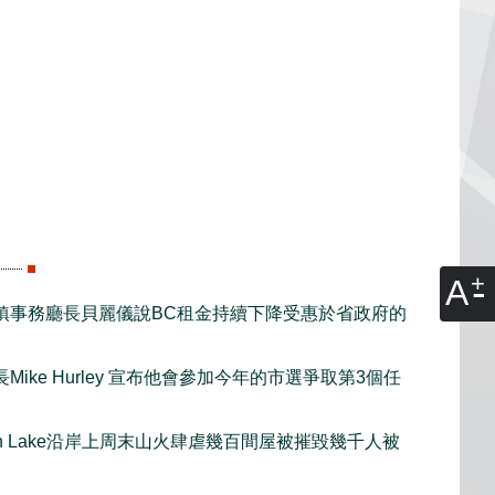
A
鎮事務廳長貝麗儀說BC租金持續下降受惠於省政府的
Mike Hurley 宣布他會參加今年的市選爭取第3個任
gan Lake沿岸上周末山火肆虐幾百間屋被摧毀幾千人被