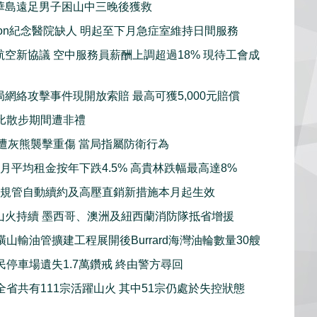
華島遠足男子困山中三晚後獲救
sion紀念醫院缺人 明起至下月急症室維持日間服務
航空新協議 空中服務員薪酬上調超過18% 現待工會成
局網絡攻擊事件現開放索賠 最高可獲5,000元賠償
比散步期間遭非禮
子遭灰熊襲擊重傷 當局指屬防衛行為
7月平均租金按年下跌4.5% 高貴林跌幅最高達8%
強規管自動續約及高壓直銷新措施本月起生效
山火持續 墨西哥、澳洲及紐西蘭消防隊抵省增援
山輸油管擴建工程展開後Burrard海灣油輪數量30艘
民停車場遺失1.7萬鑽戒 終由警方尋回
全省共有111宗活躍山火 其中51宗仍處於失控狀態