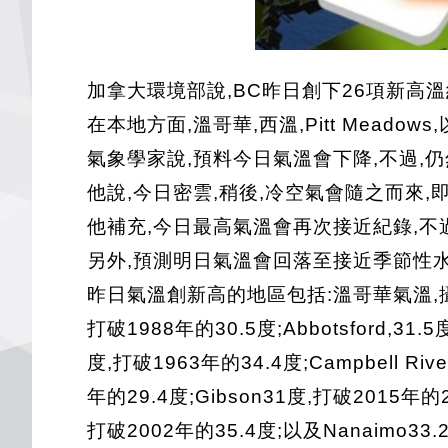
加拿大環境部說,BC昨日創下26項新高溫
在本地方面,溫哥華,西溫,Pitt Meadows
氣象學家說,預料今日氣溫會下降,不過,
他說,今日密雲,稍後,冷空氣會隨之而來
他補充,今日最高氣溫會再次接近紀錄,不
另外,預測明日氣溫會回落至接近季節性水
昨日氣溫創新高的地區包括:溫哥華氣溫,攝氏26.8
打破1988年的30.5度;Abbotsford,31.
度,打破1963年的34.4度;Campbell Riv
年的29.4度;Gibson31度,打破2015年的26
打破2002年的35.4度;以及Nanaimo33