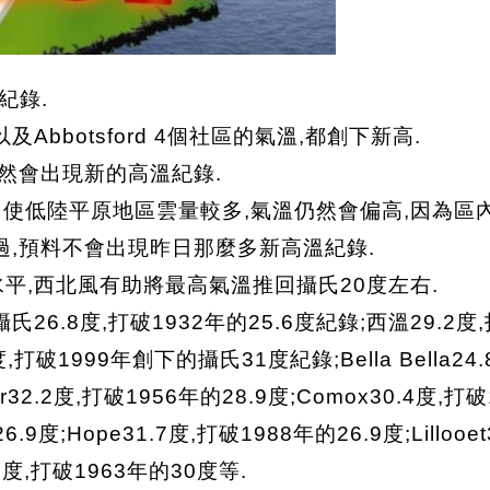
紀錄.
,以及Abbotsford 4個社區的氣溫,都創下新高.
仍然會出現新的高溫紀錄.
,即使低陸平原地區雲量較多,氣溫仍然會偏高,因為區
過,預料不會出現昨日那麼多新高溫紀錄.
平,西北風有助將最高氣溫推回攝氏20度左右.
度,打破1932年的25.6度紀錄;西溫29.2度,打破199
5度,打破1999年創下的攝氏31度紀錄;Bella Bella24.
er32.2度,打破1956年的28.9度;Comox30.4度,打破
.9度;Hope31.7度,打破1988年的26.9度;Lillooet
.2度,打破1963年的30度等.