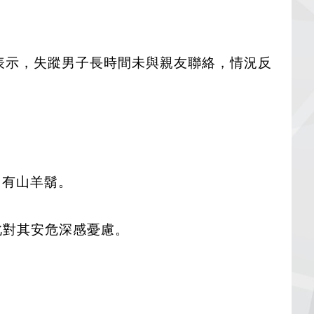
警方表示，失蹤男子長時間未與親友聯絡，情況反
留有山羊鬍。
此對其安危深感憂慮。