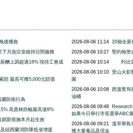
三晚後獲救
2026-08-06 11:14
20個全
明起至下月急症室維持日間服務
2026-08-06 10:27
聖約翰堡
薪酬上調超過18% 現待工會成
2026-08-06 10:14
列治
2026-08-06 10:10
受山火影響
賠 最高可獲5,000元賠償
園
2026-08-06 10:08
西溫警局
油桶
指屬防衛行為
2026-08-06 09:48
Resea
5% 高貴林跌幅最高達8%
如果今日舉行市長選舉ABC
直銷新措施本月起生效
2026-08-06 09:21
溫哥華島
洲及紐西蘭消防隊抵省增援
獲大量毒品及現金