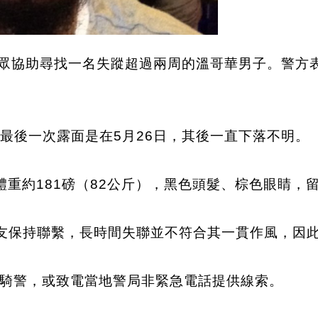
）正尋求公眾協助尋找一名失蹤超過兩周的溫哥華男子。
on，最後一次露面是在5月26日，其後一直下落不明。
，體重約181磅（82公斤），黑色頭髮、棕色眼睛，
親友保持聯繫，長時間失聯並不符合其一貫作風，因
騎警，或致電當地警局非緊急電話提供線索。