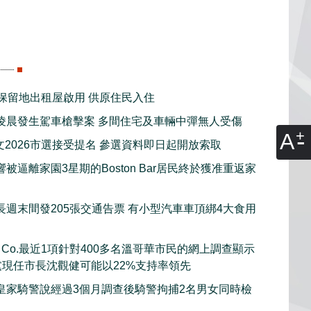
新保留地出租屋啟用 供原住民入住
凌晨發生駕車槍擊案 多間住宅及車輛中彈無人受傷
A
文2026市選接受提名 參選資料即日起開放索取
被逼離家園3星期的Boston Bar居民終於獲准重返家
長週末間發205張交通告票 有小型汽車車頂綁4大食用
rch Co.最近1項針對400多名溫哥華市民的網上調查顯示
黨現任市長沈觀健可能以22%支持率領先
皇家騎警說經過3個月調查後騎警拘捕2名男女同時檢