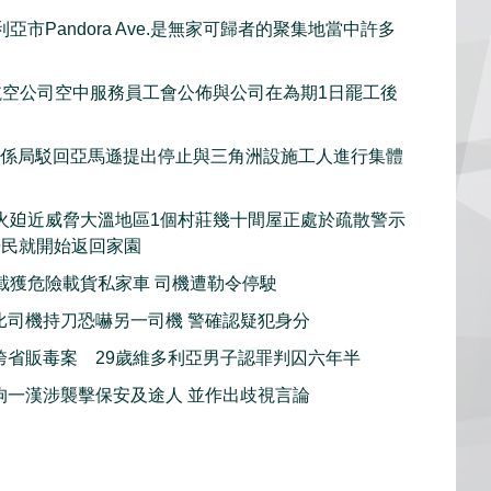
亞市Pandora Ave.是無家可歸者的聚集地當中許多
et航空公司空中服務員工會公佈與公司在為期1日罷工後
關係局駁回亞馬遜提出停止與三角洲設施工人進行集體
火廹近威脅大溫地區1個村莊幾十間屋正處於疏散警示
居民就開始返回家園
截獲危險載貨私家車 司機遭勒令停駛
比司機持刀恐嚇另一司機 警確認疑犯身分
跨省販毒案 29歲維多利亞男子認罪判囚六年半
拘一漢涉襲擊保安及途人 並作出歧視言論