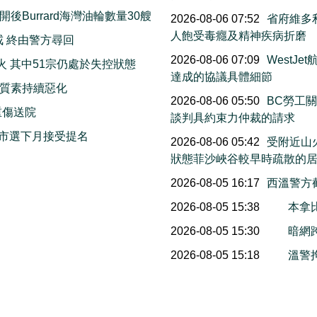
Burrard海灣油輪數量30艘
2026-08-06 07:52
省府維多利
人飽受毒癮及精神疾病折磨
戒 終由警方尋回
2026-08-06 07:09
WestJ
火 其中51宗仍處於失控狀態
達成的協議具體細節
質素持續惡化
2026-08-06 05:50
BC勞工
重傷送院
談判具約束力仲裁的請求
市選下月接受提名
2026-08-06 05:42
受附近山
狀態菲沙峽谷較早時疏散的
2026-08-05 16:17
西溫警方
2026-08-05 15:38
本拿
2026-08-05 15:30
暗網
2026-08-05 15:18
溫警