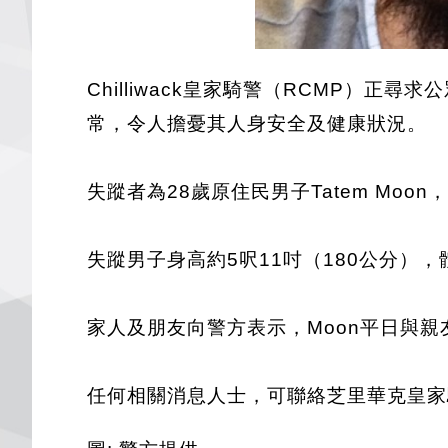
Chilliwack皇家騎警（RCMP
常，令人擔憂其人身安全及健康狀況。
失蹤者為28歲原住民男子Tatem Mo
失蹤男子身高約5呎11吋（180公分）
家人及朋友向警方表示，Moon平日與
任何相關消息人士，可聯絡芝里華克皇家