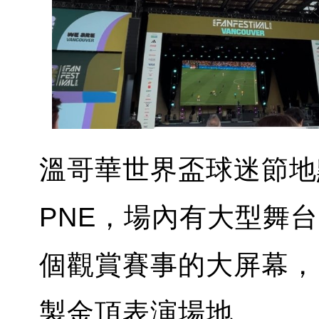
溫哥華世界盃球迷節地
PNE，場內有大型舞
個觀賞賽事的大屏幕，
製金頂表演場地。