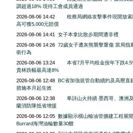
調超過18% 現待工會成員通過
2026-08-06 14:42
稅務局網絡攻擊事件現開放索
高可獲5,000元賠償
2026-08-06 14:41
女子本拿比散步期間遭非禮
2026-08-06 14:26
72歲女子遭灰熊襲擊重傷 當局指
衛行為
2026-08-06 13:24
本省7月平均租金按年下跌4.5
貴林跌幅最高達8%
2026-08-06 12:48
BC省加強規管自動續約及高壓直
措施本月起生效
2026-08-06 12:38
卑詩山火持續 墨西哥、澳洲
蘭消防隊抵省增援
2026-08-06 12:05
數據顯示橫山輸油管擴建工程展
Burrard海灣油輪數量30艘