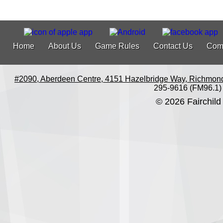
Home
About Us
Game Rules
Contact Us
Com
#2090, Aberdeen Centre, 4151 Hazelbridge Way, Richmon
295-9616 (FM96.1)
© 2026 Fairchild