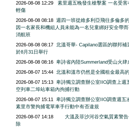
2026-08-08 12:29
素里週五晚發生槍擊案 一名受害
輕傷
2026-08-08 08:18
週四一班從維多利亞飛往多倫多
因一名家長和機組人員未能為一名兒童綁好安全帶而
消航班
2026-08-08 08:17
北溫哥華- Capilano選區的聯邦
於8月31日舉行
2026-08-08 08:16
卑詩省內陸Summerland受山火肆
2026-08-07 15:44
北溫和溫市仍然是全國租金最高
2026-08-07 15:13
卑詩獨立調查辦公室IIO調查上週
空列車二埠站車箱內拘捕行動
2026-08-07 15:11
卑詩獨立調查辦公室IIO調查週五
素里市警拘捕電單車手行動中有否違規
2026-08-07 14:18
大溫及菲沙河谷空氣質素警告
除