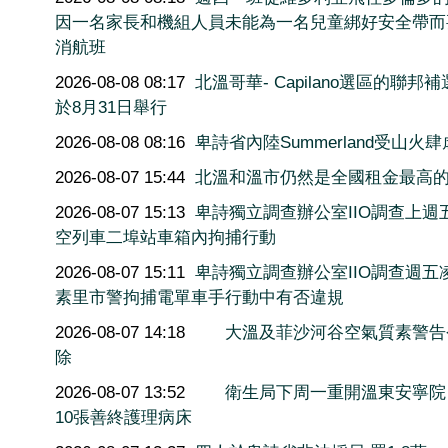
因一名家長和機組人員未能為一名兒童綁好安全帶而
消航班
2026-08-08 08:17
北溫哥華- Capilano選區的聯邦
於8月31日舉行
2026-08-08 08:16
卑詩省內陸Summerland受山火肆
2026-08-07 15:44
北溫和溫市仍然是全國租金最高
2026-08-07 15:13
卑詩獨立調查辦公室IIO調查上週
空列車二埠站車箱內拘捕行動
2026-08-07 15:11
卑詩獨立調查辦公室IIO調查週五
素里市警拘捕電單車手行動中有否違規
2026-08-07 14:18
大溫及菲沙河谷空氣質素警告
除
2026-08-07 13:52
衛生局下周一重開溫東安寧院
10張善終護理病床