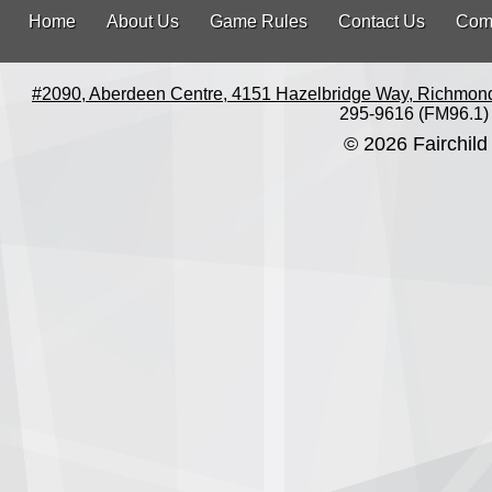
Home
About Us
Game Rules
Contact Us
Com
#2090, Aberdeen Centre, 4151 Hazelbridge Way, Richmon
295-9616 (FM96.1)
© 2026 Fairchild