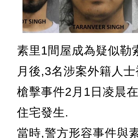
素里1間屋成為疑似勒
月後,3名涉案外籍人士
槍擊事件2月1日凌晨在素里
住宅發生.
當時,警方形容事件與