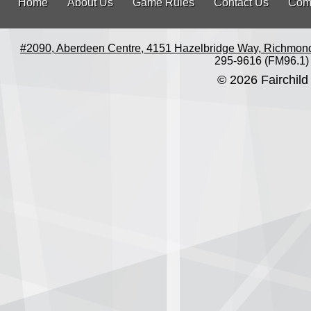
Home
About Us
Game Rules
Contact Us
Com
#2090, Aberdeen Centre, 4151 Hazelbridge Way, Richmon
295-9616 (FM96.1)
© 2026 Fairchild