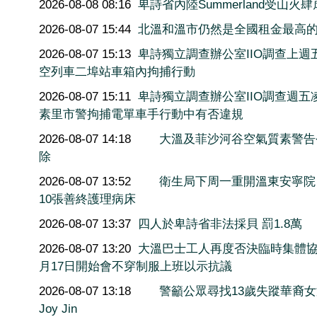
2026-08-08 08:16
卑詩省內陸Summerland受山火肆
2026-08-07 15:44
北溫和溫市仍然是全國租金最高
2026-08-07 15:13
卑詩獨立調查辦公室IIO調查上週
空列車二埠站車箱內拘捕行動
2026-08-07 15:11
卑詩獨立調查辦公室IIO調查週五
素里市警拘捕電單車手行動中有否違規
2026-08-07 14:18
大溫及菲沙河谷空氣質素警告
除
2026-08-07 13:52
衛生局下周一重開溫東安寧院
10張善終護理病床
2026-08-07 13:37
四人於卑詩省非法採貝 罰1.8萬
2026-08-07 13:20
大溫巴士工人再度否決臨時集體協
月17日開始會不穿制服上班以示抗議
2026-08-07 13:18
警籲公眾尋找13歲失蹤華裔
Joy Jin