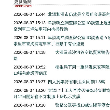
2026-08-07 15:44
北溫和溫市仍然是全國租金最高
2026-08-07 15:13
卑詩獨立調查辦公室IIO調查上週
空列車二埠站車箱內拘捕行動
2026-08-07 15:11
卑詩獨立調查辦公室IIO調查週五
素里市警拘捕電單車手行動中有否違規
2026-08-07 14:18
大溫及菲沙河谷空氣質素警告
除
2026-08-07 13:52
衛生局下周一重開溫東安寧院
10張善終護理病床
2026-08-07 13:37
四人於卑詩省非法採貝 罰1.8萬
2026-08-07 13:20
大溫巴士工人再度否決臨時集體協
月17日開始會不穿制服上班以示抗議
2026-08-07 13:18
警籲公眾尋找13歲失蹤華裔