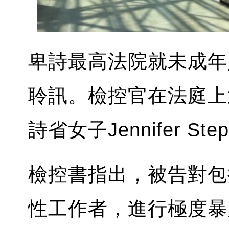
卑詩最高法院就未成年
聆訊。檢控官在法庭上
詩省女子Jennifer St
檢控書指出，被告對包括
性工作者，進行極度暴