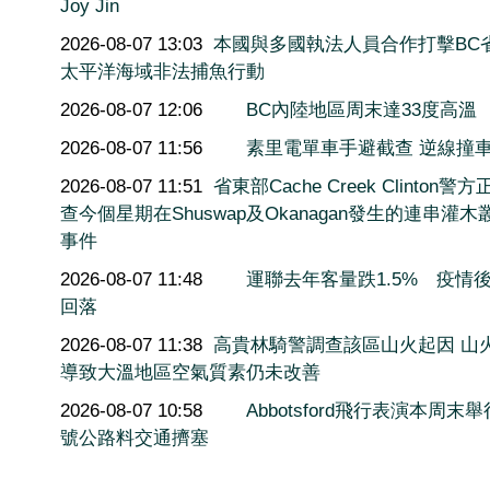
Joy Jin
2026-08-07 13:03
本國與多國執法人員合作打擊BC
太平洋海域非法捕魚行動
2026-08-07 12:06
BC內陸地區周末達33度高溫
2026-08-07 11:56
素里電單車手避截查 逆線撞
2026-08-07 11:51
省東部Cache Creek Clinton警
查今個星期在Shuswap及Okanagan發生的連串灌木
事件
2026-08-07 11:48
運聯去年客量跌1.5% 疫情
回落
2026-08-07 11:38
高貴林騎警調查該區山火起因 山
導致大溫地區空氣質素仍未改善
2026-08-07 10:58
Abbotsford飛行表演本周末舉
號公路料交通擠塞