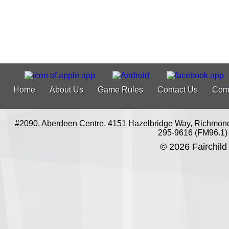
Home
About Us
Game Rules
Contact Us
Com
#2090, Aberdeen Centre, 4151 Hazelbridge Way, Richmon
295-9616 (FM96.1)
© 2026 Fairchild