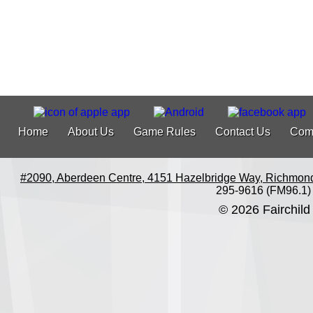
Home
About Us
Game Rules
Contact Us
Com
#2090, Aberdeen Centre, 4151 Hazelbridge Way, Richmon
295-9616 (FM96.1)
© 2026 Fairchild