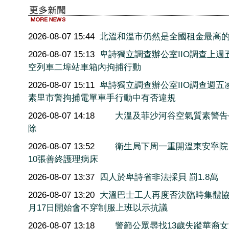
2026-08-07 15:44
北溫和溫市仍然是全國租金最高
2026-08-07 15:13
卑詩獨立調查辦公室IIO調查上週
空列車二埠站車箱內拘捕行動
2026-08-07 15:11
卑詩獨立調查辦公室IIO調查週五
素里市警拘捕電單車手行動中有否違規
2026-08-07 14:18
大溫及菲沙河谷空氣質素警告
除
2026-08-07 13:52
衛生局下周一重開溫東安寧院
10張善終護理病床
2026-08-07 13:37
四人於卑詩省非法採貝 罰1.8萬
2026-08-07 13:20
大溫巴士工人再度否決臨時集體協
月17日開始會不穿制服上班以示抗議
2026-08-07 13:18
警籲公眾尋找13歲失蹤華裔