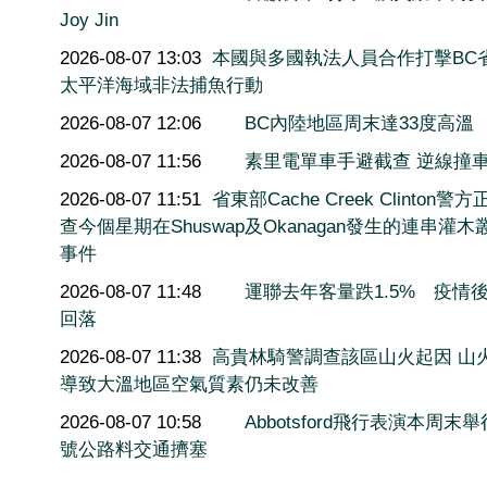
Joy Jin
2026-08-07 13:03
本國與多國執法人員合作打擊BC
太平洋海域非法捕魚行動
2026-08-07 12:06
BC內陸地區周末達33度高溫
2026-08-07 11:56
素里電單車手避截查 逆線撞
2026-08-07 11:51
省東部Cache Creek Clinton警
查今個星期在Shuswap及Okanagan發生的連串灌木
事件
2026-08-07 11:48
運聯去年客量跌1.5% 疫情
回落
2026-08-07 11:38
高貴林騎警調查該區山火起因 山
導致大溫地區空氣質素仍未改善
2026-08-07 10:58
Abbotsford飛行表演本周末舉
號公路料交通擠塞