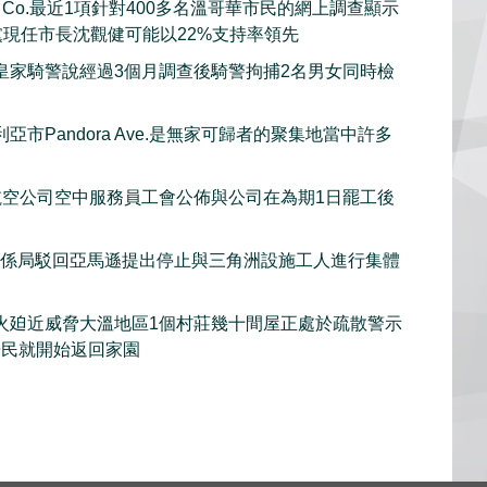
rch Co.最近1項針對400多名溫哥華市民的網上調查顯示
黨現任市長沈觀健可能以22%支持率領先
皇家騎警說經過3個月調查後騎警拘捕2名男女同時檢
亞市Pandora Ave.是無家可歸者的聚集地當中許多
et航空公司空中服務員工會公佈與公司在為期1日罷工後
關係局駁回亞馬遜提出停止與三角洲設施工人進行集體
火廹近威脅大溫地區1個村莊幾十間屋正處於疏散警示
居民就開始返回家園