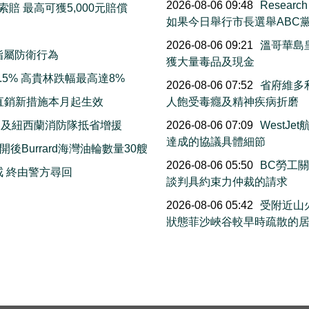
2026-08-06 09:48
Resea
賠 最高可獲5,000元賠償
如果今日舉行市長選舉ABC
2026-08-06 09:21
溫哥華島
指屬防衛行為
獲大量毒品及現金
5% 高貴林跌幅最高達8%
2026-08-06 07:52
省府維多利
直銷新措施本月起生效
人飽受毒癮及精神疾病折磨
洲及紐西蘭消防隊抵省增援
2026-08-06 07:09
WestJ
達成的協議具體細節
Burrard海灣油輪數量30艘
2026-08-06 05:50
BC勞工
戒 終由警方尋回
談判具約束力仲裁的請求
2026-08-06 05:42
受附近山
狀態菲沙峽谷較早時疏散的