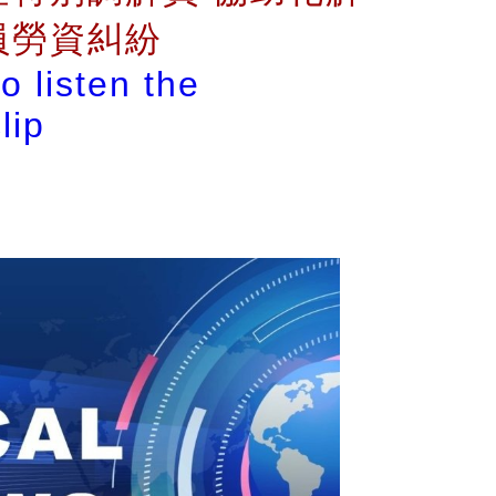
員勞資糾紛