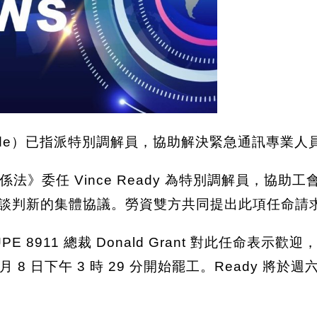
iteside）已指派特別調解員，協助解決緊急通訊專業
 Vince Ready 為特別調解員，協助工會 CUPE 
ish Columbia 談判新的集體協議。勞資雙方共同提出
PE 8911 總裁 Donald Grant 對此任命
月 8 日下午 3 時 29 分開始罷工。Ready 將