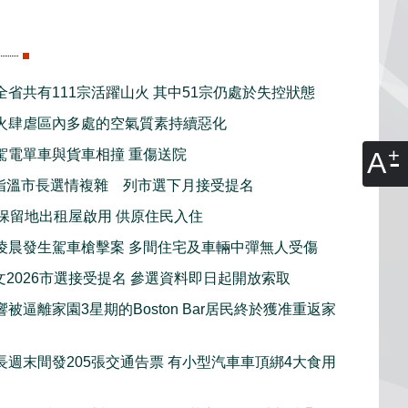
全省共有111宗活躍山火 其中51宗仍處於失控狀態
火肆虐區內多處的空氣質素持續惡化
A
駕電單車與貨車相撞 重傷送院
指溫市長選情複雜 列市選下月接受提名
新保留地出租屋啟用 供原住民入住
凌晨發生駕車槍擊案 多間住宅及車輛中彈無人受傷
文2026市選接受提名 參選資料即日起開放索取
被逼離家園3星期的Boston Bar居民終於獲准重返家
長週末間發205張交通告票 有小型汽車車頂綁4大食用