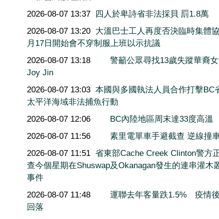
2026-08-07 13:37
四人於卑詩省非法採貝 罰1.8萬
2026-08-07 13:20
大溫巴士工人再度否決臨時集體協
月17日開始會不穿制服上班以示抗議
2026-08-07 13:18
警籲公眾尋找13歲失蹤華裔
Joy Jin
2026-08-07 13:03
本國與多國執法人員合作打擊BC
太平洋海域非法捕魚行動
2026-08-07 12:06
BC內陸地區周末達33度高溫
2026-08-07 11:56
素里電單車手避截查 逆線撞
2026-08-07 11:51
省東部Cache Creek Clinton警
查今個星期在Shuswap及Okanagan發生的連串灌木
事件
2026-08-07 11:48
運聯去年客量跌1.5% 疫情
回落