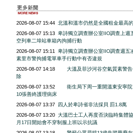
2026-08-07 15:44
北溫和溫市仍然是全國租金最高
2026-08-07 15:13
卑詩獨立調查辦公室IIO調查上週
空列車二埠站車箱內拘捕行動
2026-08-07 15:11
卑詩獨立調查辦公室IIO調查週五
素里市警拘捕電單車手行動中有否違規
2026-08-07 14:18
大溫及菲沙河谷空氣質素警告
除
2026-08-07 13:52
衛生局下周一重開溫東安寧院
10張善終護理病床
2026-08-07 13:37
四人於卑詩省非法採貝 罰1.8萬
2026-08-07 13:20
大溫巴士工人再度否決臨時集體協
月17日開始會不穿制服上班以示抗議
2026-08-07 13:18
警籲公眾尋找13歲失蹤華裔