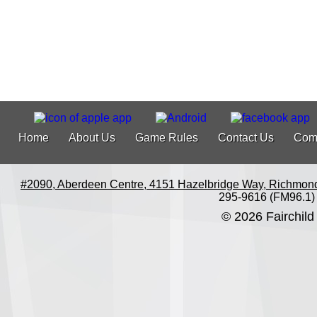
Home
About Us
Game Rules
Contact Us
Com
#2090, Aberdeen Centre, 4151 Hazelbridge Way, Richmon
295-9616 (FM96.1)
© 2026 Fairchild