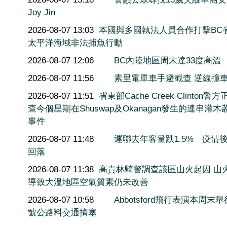
Joy Jin
2026-08-07 13:03
本國與多國執法人員合作打擊BC
太平洋海域非法捕魚行動
2026-08-07 12:06
BC內陸地區周末達33度高溫
2026-08-07 11:56
素里電單車手避截查 逆線撞
2026-08-07 11:51
省東部Cache Creek Clinton警
查今個星期在Shuswap及Okanagan發生的連串灌木
事件
2026-08-07 11:48
運聯去年客量跌1.5% 疫情
回落
2026-08-07 11:38
高貴林騎警調查該區山火起因 山
導致大溫地區空氣質素仍未改善
2026-08-07 10:58
Abbotsford飛行表演本周末舉
號公路料交通擠塞