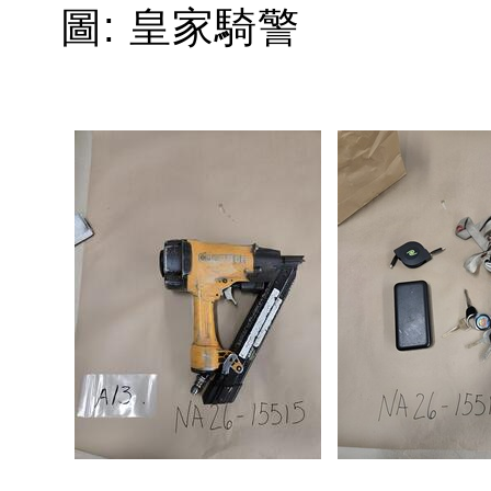
圖: 皇家騎警