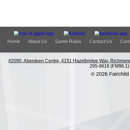
Home
About Us
Game Rules
Contact Us
Com
#2090, Aberdeen Centre, 4151 Hazelbridge Way, Richmon
295-9616 (FM96.1)
© 2026 Fairchild