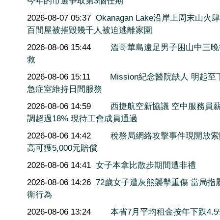
今年的市選爭取第3個任期
2026-08-07 05:37
Okanagan Lake沿岸上周末山火
百間屋被摧毀幾千人被迫逃離家園
2026-08-06 15:44
溫哥華島遠足男子困山中三晚
救
2026-08-06 15:11
Mission紀念醫院缺人 明起至
急症室維持日間服務
2026-08-06 14:59
西捷航空新協議 空中服務員
調超過18% 現待工會成員通過
2026-08-06 14:42
稅務局網絡攻擊事件現開放索
高可獲5,000元賠償
2026-08-06 14:41
女子本拿比散步期間遭非禮
2026-08-06 14:26
72歲女子遭灰熊襲擊重傷 當局指
衛行為
2026-08-06 13:24
本省7月平均租金按年下跌4.5