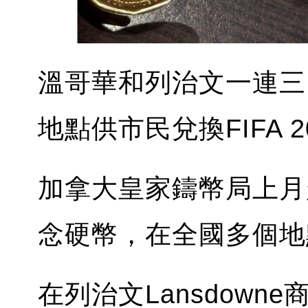
溫哥華和列治文一連三
地點供市民兌換FIFA 
加拿大皇家鑄幣局上月
念硬幣，在全國多個地
在列治文Lansdow