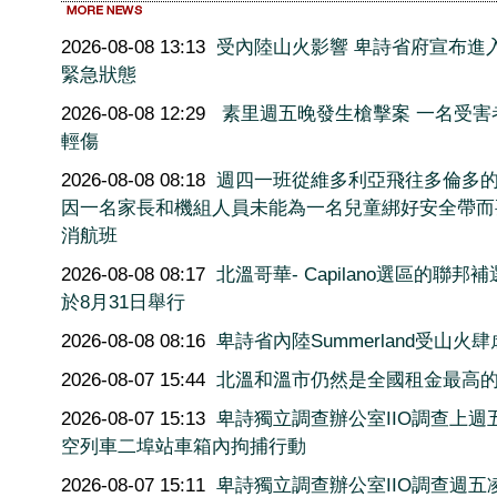
2026-08-08 13:13
受內陸山火影響 卑詩省府宣布進
緊急狀態
2026-08-08 12:29
素里週五晚發生槍擊案 一名受害
輕傷
2026-08-08 08:18
週四一班從維多利亞飛往多倫多
因一名家長和機組人員未能為一名兒童綁好安全帶而
消航班
2026-08-08 08:17
北溫哥華- Capilano選區的聯邦
於8月31日舉行
2026-08-08 08:16
卑詩省內陸Summerland受山火肆
2026-08-07 15:44
北溫和溫市仍然是全國租金最高
2026-08-07 15:13
卑詩獨立調查辦公室IIO調查上週
空列車二埠站車箱內拘捕行動
2026-08-07 15:11
卑詩獨立調查辦公室IIO調查週五