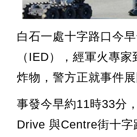
白石一處十字路口今早
（IED），經軍火專
炸物，警方正就事件展
事發今早約11時33分，
Drive 與Centr