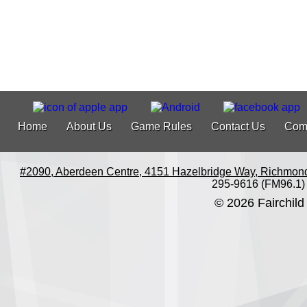
Home
About Us
Game Rules
Contact Us
Com
#2090, Aberdeen Centre, 4151 Hazelbridge Way, Richmon
295-9616 (FM96.1)
© 2026 Fairchild