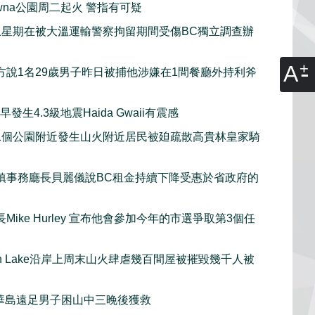
lowna公園周二起火 警指有可疑
上星期在被大溫運輸警察拘留期間受傷BC獨立調查辦
A
方說1名29歲男子昨日被捕他涉嫌在1間餐廳外持利斧
發生4.3級地震Haida Gwaii有震感
1個公園附近發生山火附近居民被廹疏散高貴林皇家騎
鎮事務廳長貝麗儀說BC租金持續下降受惠於省政府的
Mike Hurley 宣布他會參加今年的市選爭取第3個任
gan Lake沿岸上周末山火肆虐幾百間屋被摧毀幾千人被
華島遠足男子困山中三晚後獲救