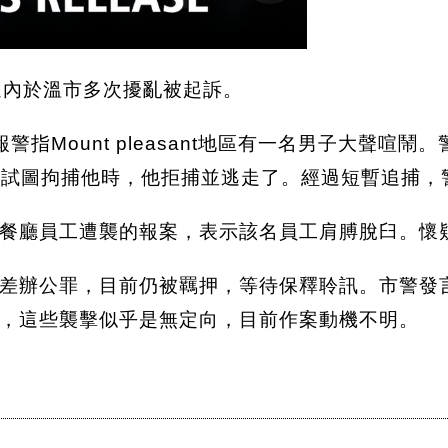
週內於溫市多次擾亂被起訴。
警指Mount pleasant地區有一名男子大聲喧鬧。
。當警員試圖拘捕他時，他拒捕並逃走了。經過短暫追
餐廳員工遭襲的報案，表示該名員工肩膊脫臼。懷
辦公罪，目前仍被羈押，等待保釋聆訊。市警發言人呂
，這些襲擊似乎是無定向，目前作案動機不明。