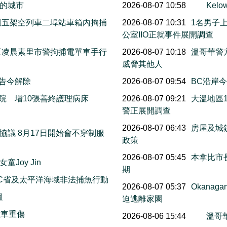
的城市
2026-08-07 10:58
Ke
上週五架空列車二埠站車箱內拘捕
2026-08-07 10:31
1名男子
公室IIO正就事件展開調查
週五凌晨素里市警拘捕電單車手行
2026-08-07 10:18
溫哥華警
威脅其他人
警告今解除
2026-08-07 09:54
BC沿岸今早
院 增10張善終護理病床
2026-08-07 09:21
大溫地區
警正展開調查
萬
2026-08-07 06:43
房屋及城
議 8月17日開始會不穿制服
政策
2026-08-07 05:45
本拿比市長
Joy Jin
期
C省及太平洋海域非法捕魚行動
2026-08-07 05:37
Okana
溫
迫逃離家園
撞車重傷
2026-08-06 15:44
溫哥