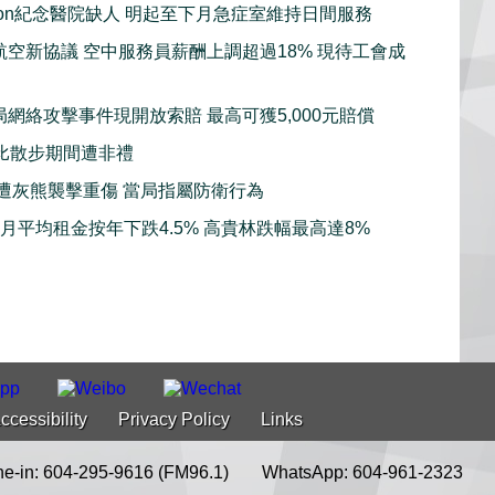
sion紀念醫院缺人 明起至下月急症室維持日間服務
航空新協議 空中服務員薪酬上調超過18% 現待工會成
局網絡攻擊事件現開放索賠 最高可獲5,000元賠償
比散步期間遭非禮
子遭灰熊襲擊重傷 當局指屬防衛行為
7月平均租金按年下跌4.5% 高貴林跌幅最高達8%
ccessibility
Privacy Policy
Links
e-in: 604-295-9616 (FM96.1)
WhatsApp: 604-961-2323