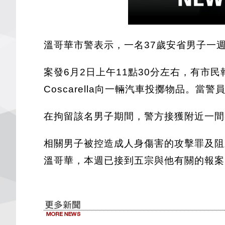
溫哥華市警表示，一名37歲安省男子一
案發6月2日上午11點30分左右，有市民報
Coscarella向一輛汽車投擲物品
在拘留該名男子期間，警方接獲附近一間
相關男子被控造成人身傷害的攻擊罪及阻差
溫哥華，本週已接到五宗與他有關的報案