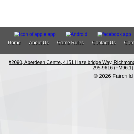
Home
About Us
Game Rules
Contact Us
Com
#2090, Aberdeen Centre, 4151 Hazelbridge Way, Richmon
295-9616 (FM96.1)
© 2026 Fairchild