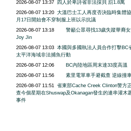
2026-08-07 13:37
四人於卑詩省非法採貝 罰1.8萬
2026-08-07 13:20
大溫巴士工人再度否決臨時集體協
月17日開始會不穿制服上班以示抗議
2026-08-07 13:18
警籲公眾尋找13歲失蹤華裔
Joy Jin
2026-08-07 13:03
本國與多國執法人員合作打擊BC
太平洋海域非法捕魚行動
2026-08-07 12:06
BC內陸地區周末達33度高溫
2026-08-07 11:56
素里電單車手避截查 逆線撞
2026-08-07 11:51
省東部Cache Creek Clinton警
查今個星期在Shuswap及Okanagan發生的連串灌木
事件