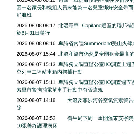
2026-08-08 08:18
週四一班從維多利亞飛往多倫多
因一名家長和機組人員未能為一名兒童綁好安全帶而
消航班
2026-08-08 08:17
北溫哥華- Capilano選區的聯邦
於8月31日舉行
2026-08-08 08:16
卑詩省內陸Summerland受山火肆
2026-08-07 15:44
北溫和溫市仍然是全國租金最高
2026-08-07 15:13
卑詩獨立調查辦公室IIO調查上週
空列車二埠站車箱內拘捕行動
2026-08-07 15:11
卑詩獨立調查辦公室IIO調查週五
素里市警拘捕電單車手行動中有否違規
2026-08-07 14:18
大溫及菲沙河谷空氣質素警告
除
2026-08-07 13:52
衛生局下周一重開溫東安寧院
10張善終護理病床