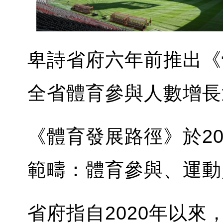
卑詩省府六年前推出《
全省體育參與人數增長
《體育發展路徑》於20
範疇：體育參與、運動
省府指自2020年以