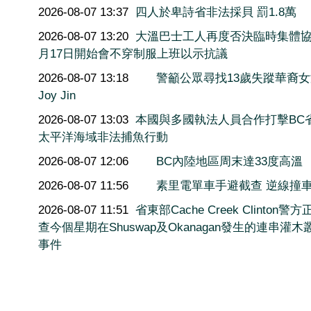
2026-08-07 13:37
四人於卑詩省非法採貝 罰1.8萬
2026-08-07 13:20
大溫巴士工人再度否決臨時集體協
月17日開始會不穿制服上班以示抗議
2026-08-07 13:18
警籲公眾尋找13歲失蹤華裔
Joy Jin
2026-08-07 13:03
本國與多國執法人員合作打擊BC
太平洋海域非法捕魚行動
2026-08-07 12:06
BC內陸地區周末達33度高溫
2026-08-07 11:56
素里電單車手避截查 逆線撞
2026-08-07 11:51
省東部Cache Creek Clinton警
查今個星期在Shuswap及Okanagan發生的連串灌木
事件