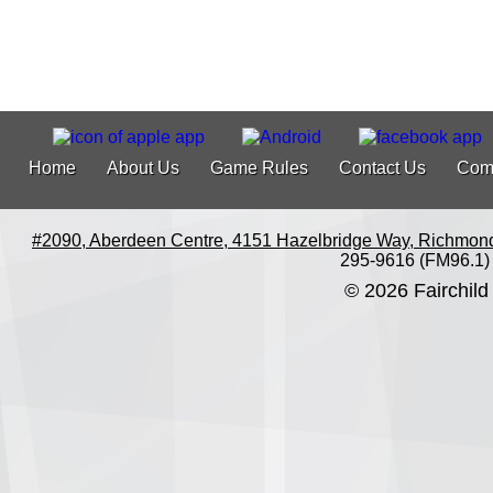
Home
About Us
Game Rules
Contact Us
Com
#2090, Aberdeen Centre, 4151 Hazelbridge Way, Richmon
295-9616 (FM96.1)
© 2026 Fairchild