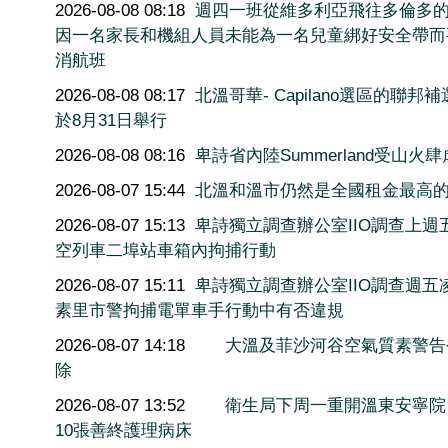
2026-08-08 08:18
週四一班從維多利亞飛往多倫多
因一名家長和機組人員未能為一名兒童綁好安全帶而
消航班
2026-08-08 08:17
北溫哥華- Capilano選區的聯邦
於8月31日舉行
2026-08-08 08:16
卑詩省內陸Summerland受山火肆
2026-08-07 15:44
北溫和溫市仍然是全國租金最高
2026-08-07 15:13
卑詩獨立調查辦公室IIO調查上週
空列車二埠站車箱內拘捕行動
2026-08-07 15:11
卑詩獨立調查辦公室IIO調查週五
素里市警拘捕電單車手行動中有否違規
2026-08-07 14:18
大溫及菲沙河谷空氣質素警告
除
2026-08-07 13:52
衛生局下周一重開溫東安寧院
10張善終護理病床