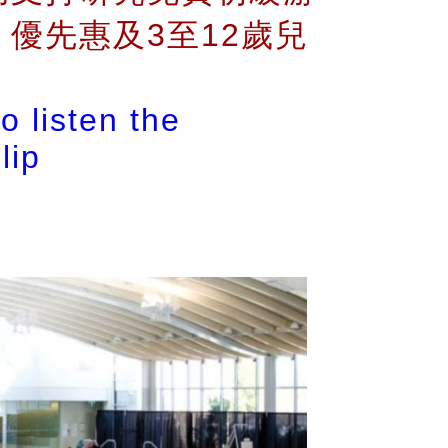
優先惠及3至12歲兒