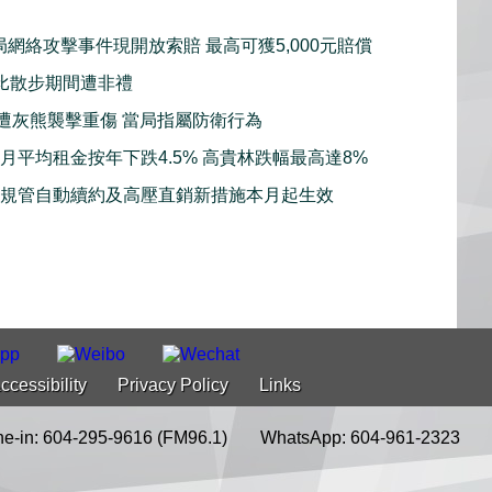
局網絡攻擊事件現開放索賠 最高可獲5,000元賠償
比散步期間遭非禮
子遭灰熊襲擊重傷 當局指屬防衛行為
7月平均租金按年下跌4.5% 高貴林跌幅最高達8%
強規管自動續約及高壓直銷新措施本月起生效
ccessibility
Privacy Policy
Links
e-in: 604-295-9616 (FM96.1)
WhatsApp: 604-961-2323