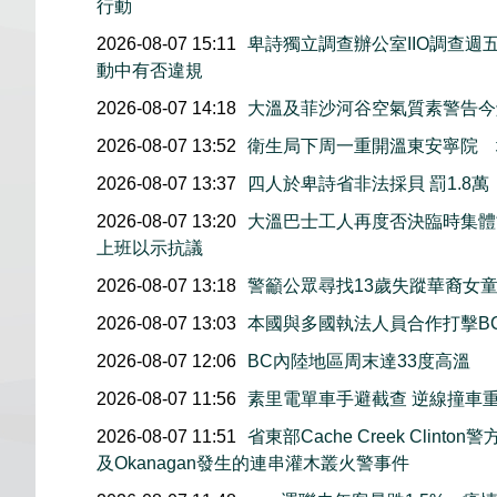
行動
2026-08-07 15:11
卑詩獨立調查辦公室IIO調查
動中有否違規
2026-08-07 14:18
大溫及菲沙河谷空氣質素警告
2026-08-07 13:52
衛生局下周一重開溫東安寧院 
2026-08-07 13:37
四人於卑詩省非法採貝 罰1.8
2026-08-07 13:20
大溫巴士工人再度否決臨時集體協
上班以示抗議
2026-08-07 13:18
警籲公眾尋找13歲失蹤華裔女童Jo
2026-08-07 13:03
本國與多國執法人員合作打擊B
2026-08-07 12:06
BC內陸地區周末達33度高溫
2026-08-07 11:56
素里電單車手避截查 逆線撞車
2026-08-07 11:51
省東部Cache Creek Clint
及Okanagan發生的連串灌木叢火警事件