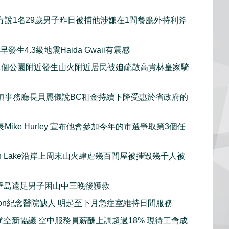
方說1名29歲男子昨日被捕他涉嫌在1間餐廳外持利斧
發生4.3級地震Haida Gwaii有震感
1個公園附近發生山火附近居民被廹疏散高貴林皇家騎
鎮事務廳長貝麗儀說BC租金持續下降受惠於省政府的
Mike Hurley 宣布他會參加今年的市選爭取第3個任
gan Lake沿岸上周末山火肆虐幾百間屋被摧毀幾千人被
華島遠足男子困山中三晚後獲救
sion紀念醫院缺人 明起至下月急症室維持日間服務
航空新協議 空中服務員薪酬上調超過18% 現待工會成