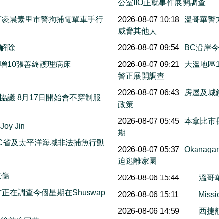
公室IIO正就事件展開調查
週五凌晨素里市警拘捕電單車手行
2026-08-07 10:18
溫哥華警
威脅其他人
今解除
2026-08-07 09:54
BC沿岸今早
增10張善終護理病床
2026-08-07 09:21
大溫地區
警正展開調查
萬
2026-08-07 06:43
房屋及城
議 8月17日開始會不穿制服
政策
2026-08-07 05:45
本拿比市長
y Jin
期
C省及太平洋海域非法捕魚行動
2026-08-07 05:37
Okana
迫逃離家園
重傷
2026-08-06 15:44
溫哥
on警方正在調查今個星期在Shuswap
2026-08-06 15:11
Mis
2026-08-06 14:59
西捷