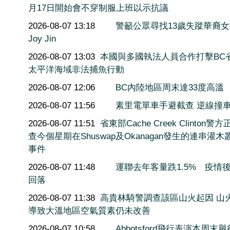
月17日開始會不穿制服上班以示抗議
2026-08-07 13:18
警籲公眾尋找13歲失蹤華裔
Joy Jin
2026-08-07 13:03
本國與多國執法人員合作打擊BC
太平洋海域非法捕魚行動
2026-08-07 12:06
BC內陸地區周末達33度高溫
2026-08-07 11:56
素里電單車手避截查 逆線撞
2026-08-07 11:51
省東部Cache Creek Clinton警
查今個星期在Shuswap及Okanagan發生的連串灌木
事件
2026-08-07 11:48
運聯去年客量跌1.5% 疫情
回落
2026-08-07 11:38
高貴林騎警調查該區山火起因 山
導致大溫地區空氣質素仍未改善
2026-08-07 10:58
Abbotsford飛行表演本周末舉