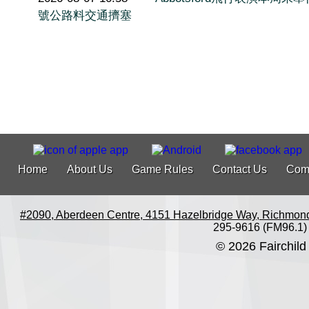
號公路料交通擠塞
Home
About Us
Game Rules
Contact Us
Com
#2090, Aberdeen Centre, 4151 Hazelbridge Way, Richmon
295-9616 (FM96.1)
© 2026 Fairchild