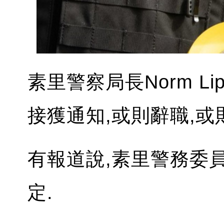
素里警察局長Norm Li
接獲通知,或則辭職,或
有報道說,素里警務委
定.